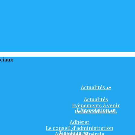
ociaux
Actualités
▴
▾
Actualités
Evènements à venir
L'Association
▴
▾
Petites Annonces
Adhérer
Le conseil d'administration
Tourisme
▴
▾
Assemblée Générale