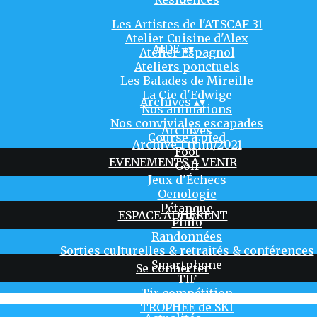
Les Artistes de l'ATSCAF 31
Atelier Cuisine d'Alex
AIDE
▴
▾
Atelier Espagnol
Ateliers ponctuels
Les Balades de Mireille
La Cie d'Edwige
Archives
▴
▾
Nos animations
Nos conviviales escapades
Archives
Course à pied
Archive 1 trim/2021
Foot
EVENEMENTS A VENIR
Golf
Jeux d'Échecs
Oenologie
Pétanque
ESPACE ADHERENT
Philo
Randonnées
Sorties culturelles & retraités & conférences
Smartphone
Se connecter
TIF
Tir compétition
TROPHÉE de SKI