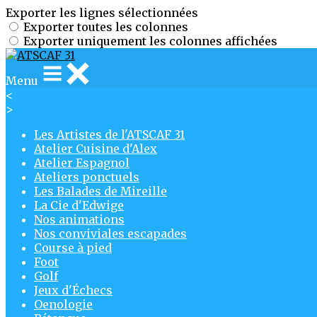
Exporter les lignes sélectionnées
Exporter toutes les colonnes
Exporter uniquement les colonnes affichées
Menu
<
>
Les Artistes de l'ATSCAF 31
Atelier Cuisine d'Alex
Atelier Espagnol
Ateliers ponctuels
Les Balades de Mireille
La Cie d'Edwige
Nos animations
Nos conviviales escapades
Course à pied
Foot
Golf
Jeux d'Échecs
Oenologie