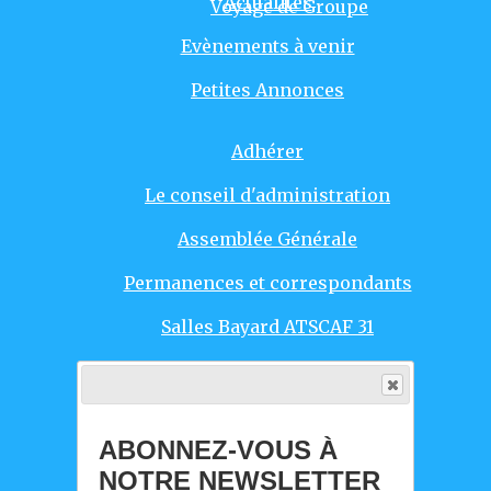
Actualités
Voyage de Groupe
Evènements à venir
Petites Annonces
Adhérer
Le conseil d'administration
Assemblée Générale
Permanences et correspondants
Salles Bayard ATSCAF 31
Responsables d'activités
Agenda Evènements
ABONNEZ-VOUS À
Intro
NOTRE NEWSLETTER