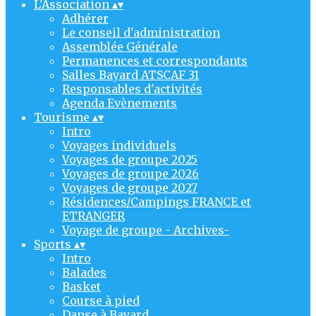
L'Association
▴
▾
Adhérer
Le conseil d'administration
Assemblée Générale
Permanences et correspondants
Salles Bayard ATSCAF 31
Responsables d'activités
Agenda Evènements
Tourisme
▴
▾
Intro
Voyages individuels
Voyages de groupe 2025
Voyages de groupe 2026
Voyages de groupe 2027
Résidences/Campings FRANCE et
ETRANGER
Voyage de groupe - Archives-
Sports
▴
▾
Intro
Balades
Basket
Course à pied
Danse à Bayard