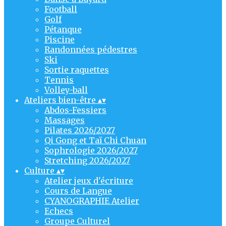
Football
Golf
Pétanque
Piscine
Randonnées pédestres
Ski
Sortie raquettes
Tennis
Volley-ball
Ateliers bien-être
▴
▾
Abdos-Fessiers
Massages
Pilates 2026/2027
Qi Gong et Taï Chi Chuan
Sophrologie 2026/2027
Stretching 2026/2027
Culture
▴
▾
Atelier jeux d'écriture
Cours de Langue
CYANOGRAPHIE Atelier
Echecs
Groupe Culturel