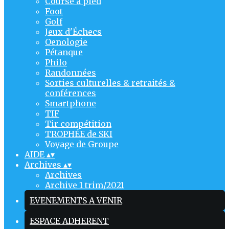
Course à pied
Foot
Golf
Jeux d'Échecs
Oenologie
Pétanque
Philo
Randonnées
Sorties culturelles & retraités &
conférences
Smartphone
TIF
Tir compétition
TROPHÉE de SKI
Voyage de Groupe
AIDE
▴
▾
Archives
▴
▾
Archives
Archive 1 trim/2021
EVENEMENTS A VENIR
ESPACE ADHERENT