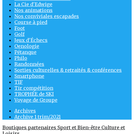
La Cie d'Edwige
Nos animations
Nos conviviales escapades
Course à pied
Foot
Golf
Jeux d'Échecs
Oenologie
Pétanque
Philo
Randonnées
Sorties culturelles & retraités & conférences
Smartphone
TIF
Tir compétition
TROPHÉE de SKI
Voyage de Groupe
Archives
Archive 1 trim/2021
Boutiques partenaires
Sport et Bien-être
Culture et
Loisirs