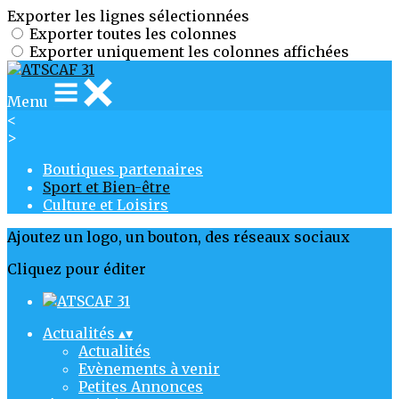
Exporter les lignes sélectionnées
Exporter toutes les colonnes
Exporter uniquement les colonnes affichées
Menu
<
>
Boutiques partenaires
Sport et Bien-être
Culture et Loisirs
Ajoutez un logo, un bouton, des réseaux sociaux
Cliquez pour éditer
Actualités
▴
▾
Actualités
Evènements à venir
Petites Annonces