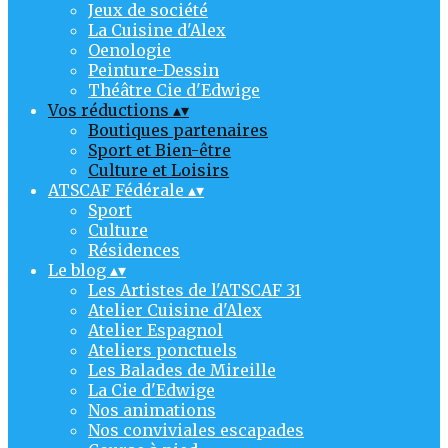
Jeux de société
La Cuisine d'Alex
Oenologie
Peinture-Dessin
Théâtre Cie d'Edwige
Vos réductions
▴
▾
Boutiques partenaires
Sport et Bien-être
Culture et Loisirs
ATSCAF Fédérale
▴
▾
Sport
Culture
Résidences
Le blog
▴
▾
Les Artistes de l'ATSCAF 31
Atelier Cuisine d'Alex
Atelier Espagnol
Ateliers ponctuels
Les Balades de Mireille
La Cie d'Edwige
Nos animations
Nos conviviales escapades