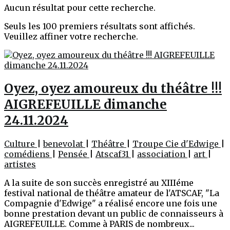
Aucun résultat pour cette recherche.
Seuls les 100 premiers résultats sont affichés.
Veuillez affiner votre recherche.
Oyez, oyez amoureux du théâtre !!!
AIGREFEUILLE dimanche
24.11.2024
Culture
|
benevolat
|
Théâtre
|
Troupe Cie d'Edwige
|
comédiens
|
Pensée
|
Atscaf31
|
association
|
art
|
artistes
A la suite de son succès enregistré au XIIIéme
festival national de théâtre amateur de l'ATSCAF, "La
Compagnie d'Edwige" a réalisé encore une fois une
bonne prestation devant un public de connaisseurs à
AIGREFEUILLE. Comme à PARIS de nombreux...