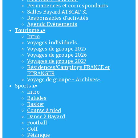
Permanences et correspondants
Salles Bayard ATSCAF 31
Responsables d'activités
Agenda Evènements
Tourisme
▴
▾
Intro
Voyages individuels
Voyages de groupe 2025
Voyages de groupe 2026
Voyages de groupe 2027
Résidences/Campings FRANCE et
ETRANGER
Voyage de groupe - Archives-
Sports
▴
▾
Intro
Balades
Basket
Course à pied
Danse à Bayard
Football
Golf
Pétanque