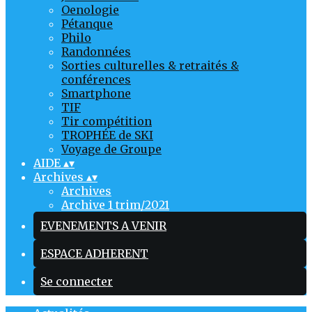
Oenologie
Pétanque
Philo
Randonnées
Sorties culturelles & retraités &
conférences
Smartphone
TIF
Tir compétition
TROPHÉE de SKI
Voyage de Groupe
AIDE
▴
▾
Archives
▴
▾
Archives
Archive 1 trim/2021
EVENEMENTS A VENIR
ESPACE ADHERENT
Se connecter