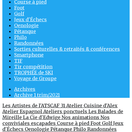
Course à pied
Foot
Golf
Jeux d'Échecs
Oenologie
Pétanque
Philo
Randonnées
Sorties culturelles & retraités & conférences
Smartphone
TIF
Tir compétition
TROPHÉE de SKI
Voyage de Groupe
Archives
Archive 1 trim/2021
Les Artistes de l'ATSCAF 31
Atelier Cuisine d'Alex
Atelier Espagnol
Ateliers ponctuels
Les Balades de
Mireille
La Cie d'Edwige
Nos animations
Nos
conviviales escapades
Course à pied
Foot
Golf
Jeux
d'Échecs
Oenologie
Pétanque
Philo
Randonnées