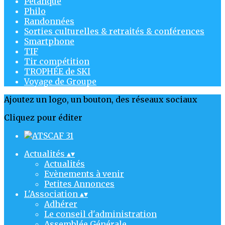
Pétanque
Philo
Randonnées
Sorties culturelles & retraités & conférences
Smartphone
TIF
Tir compétition
TROPHÉE de SKI
Voyage de Groupe
Ajoutez un logo, un bouton, des réseaux sociaux
Cliquez pour éditer
Actualités
▴
▾
Actualités
Evènements à venir
Petites Annonces
L'Association
▴
▾
Adhérer
Le conseil d'administration
Assemblée Générale