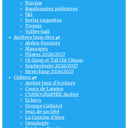
Piscine
Randonnées pédestres
Ski
Sortie raquettes
Tennis
Volley-ball
Ateliers bien-être
▴
▾
Abdos-Fessiers
Massages
Pilates 2026/2027
Qi Gong et Taï Chi Chuan
Sophrologie 2026/2027
Stretching 2026/2027
Culture
▴
▾
Atelier jeux d'écriture
Cours de Langue
CYANOGRAPHIE Atelier
Echecs
Groupe Culturel
Jeux de société
La Cuisine d'Alex
Oenologie