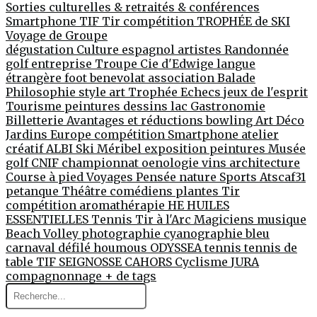
Sorties culturelles & retraités & conférences
Smartphone
TIF
Tir compétition
TROPHÉE de SKI
Voyage de Groupe
dégustation
Culture
espagnol
artistes
Randonnée
golf entreprise
Troupe Cie d'Edwige
langue
étrangère
foot
benevolat
association
Balade
Philosophie
style
art
Trophée
Echecs jeux de l'esprit
Tourisme
peintures
dessins
lac
Gastronomie
Billetterie
Avantages et réductions
bowling
Art Déco
Jardins
Europe
compétition
Smartphone
atelier
créatif
ALBI
Ski
Méribel
exposition peintures
Musée
golf
CNIF
championnat
oenologie
vins
architecture
Course à pied
Voyages
Pensée
nature
Sports
Atscaf31
petanque
Théâtre
comédiens
plantes
Tir
compétition
aromathérapie
HE
HUILES
ESSENTIELLES
Tennis
Tir à l'Arc
Magiciens
musique
Beach Volley
photographie
cyanographie
bleu
carnaval
défilé
houmous
ODYSSEA
tennis
tennis de
table
TIF
SEIGNOSSE
CAHORS
Cyclisme
JURA
compagnonnage
+ de tags