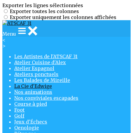
Exporter les lignes sélectionnées
Exporter toutes les colonnes
Exporter uniquement les colonnes affichées
Menu
<
>
Les Artistes de l'ATSCAF 31
Atelier Cuisine d'Alex
Atelier Espagnol
Ateliers ponctuels
Les Balades de Mireille
La Cie d'Edwige
Nos animations
Nos conviviales escapades
Course à pied
Foot
Golf
Jeux d'Échecs
Oenologie