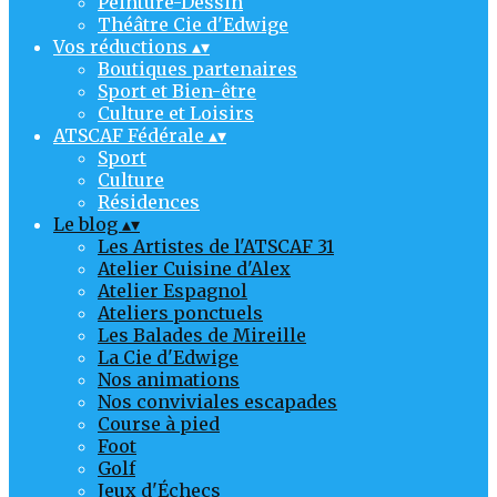
Peinture-Dessin
Théâtre Cie d'Edwige
Vos réductions
▴
▾
Boutiques partenaires
Sport et Bien-être
Culture et Loisirs
ATSCAF Fédérale
▴
▾
Sport
Culture
Résidences
Le blog
▴
▾
Les Artistes de l'ATSCAF 31
Atelier Cuisine d'Alex
Atelier Espagnol
Ateliers ponctuels
Les Balades de Mireille
La Cie d'Edwige
Nos animations
Nos conviviales escapades
Course à pied
Foot
Golf
Jeux d'Échecs