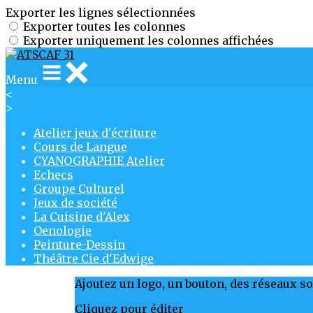
Exporter les lignes sélectionnées
Exporter toutes les colonnes
Exporter uniquement les colonnes affichées
Menu
<
>
Atelier jeux d'écriture
Cours de Langue
CYANOGRAPHIE Atelier
Echecs
Groupe Culturel
Jeux de société
La Cuisine d'Alex
Oenologie
Peinture-Dessin
Théâtre Cie d'Edwige
Ajoutez un logo, un bouton, des réseaux s
Cliquez pour éditer