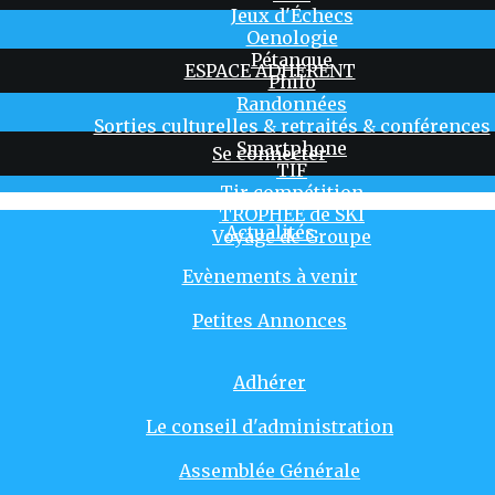
Jeux d'Échecs
Oenologie
Pétanque
ESPACE ADHERENT
Philo
Randonnées
Sorties culturelles & retraités & conférences
Smartphone
Se connecter
TIF
Tir compétition
TROPHÉE de SKI
Actualités
Voyage de Groupe
Evènements à venir
Petites Annonces
Adhérer
Le conseil d'administration
Assemblée Générale