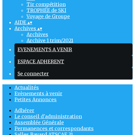
Tir compétition
TROPHÉE de SKI
Voyage de Groupe
AIDE
▴
▾
Archives
▴
▾
Archives
Archive 1 trim/2021
EVENEMENTS A VENIR
ESPACE ADHERENT
Se connecter
Actualités
Evènements à venir
Petites Annonces
Adhérer
Le conseil d'administration
Assemblée Générale
Permanences et correspondants
Salles Bayard ATSCAF 31