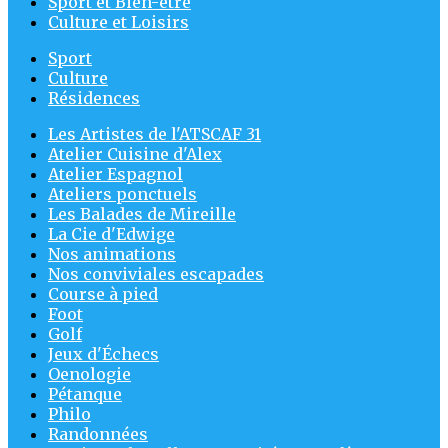
Sport et Bien-être
Culture et Loisirs
Sport
Culture
Résidences
Les Artistes de l'ATSCAF 31
Atelier Cuisine d'Alex
Atelier Espagnol
Ateliers ponctuels
Les Balades de Mireille
La Cie d'Edwige
Nos animations
Nos conviviales escapades
Course à pied
Foot
Golf
Jeux d'Échecs
Oenologie
Pétanque
Philo
Randonnées