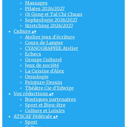
Massages
Pilates 2026/2027
Qi Gong et Taï Chi Chuan
Sophrologie 2026/2027
Stretching 2026/2027
Culture
▴
▾
Atelier jeux d'écriture
Cours de Langue
CYANOGRAPHIE Atelier
Echecs
Groupe Culturel
Jeux de société
La Cuisine d'Alex
Oenologie
Peinture-Dessin
Théâtre Cie d'Edwige
Vos réductions
▴
▾
Boutiques partenaires
Sport et Bien-être
Culture et Loisirs
ATSCAF Fédérale
▴
▾
Sport