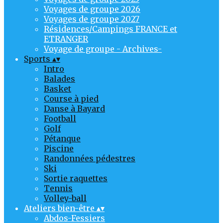
Voyages de groupe 2026
Voyages de groupe 2027
Résidences/Campings FRANCE et
ETRANGER
Voyage de groupe - Archives-
Sports
▴
▾
Intro
Balades
Basket
Course à pied
Danse à Bayard
Football
Golf
Pétanque
Piscine
Randonnées pédestres
Ski
Sortie raquettes
Tennis
Volley-ball
Ateliers bien-être
▴
▾
Abdos-Fessiers