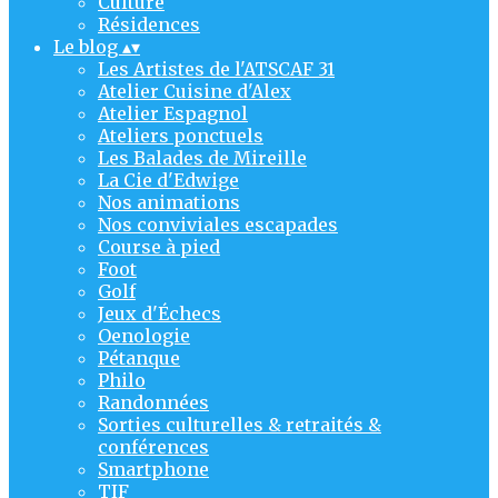
Culture
Résidences
Le blog
▴
▾
Les Artistes de l'ATSCAF 31
Atelier Cuisine d'Alex
Atelier Espagnol
Ateliers ponctuels
Les Balades de Mireille
La Cie d'Edwige
Nos animations
Nos conviviales escapades
Course à pied
Foot
Golf
Jeux d'Échecs
Oenologie
Pétanque
Philo
Randonnées
Sorties culturelles & retraités &
conférences
Smartphone
TIF