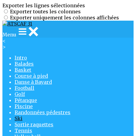
Exporter les lignes sélectionnées
Exporter toutes les colonnes
Exporter uniquement les colonnes affichées
Menu
<
>
Intro
Balades
Basket
Course à pied
Danse à Bayard
Football
Golf
Pétanque
Piscine
Randonnées pédestres
Ski
Sortie raquettes
Tennis