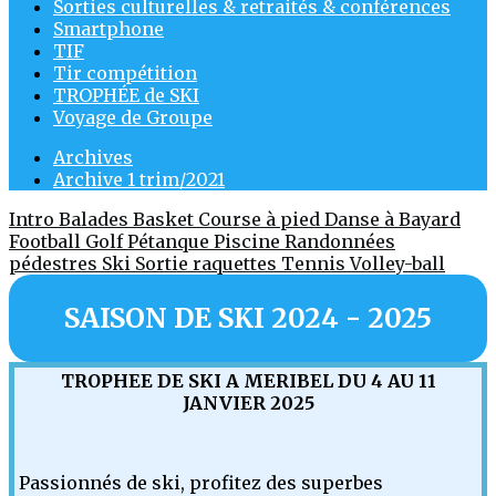
Sorties culturelles & retraités & conférences
Smartphone
TIF
Tir compétition
TROPHÉE de SKI
Voyage de Groupe
Archives
Archive 1 trim/2021
Intro
Balades
Basket
Course à pied
Danse à Bayard
Football
Golf
Pétanque
Piscine
Randonnées
pédestres
Ski
Sortie raquettes
Tennis
Volley-ball
SAISON DE SKI 2024 - 2025
TROPHEE DE SKI A MERIBEL DU 4 AU 11
JANVIER 2025
Passionnés de ski, profitez des superbes