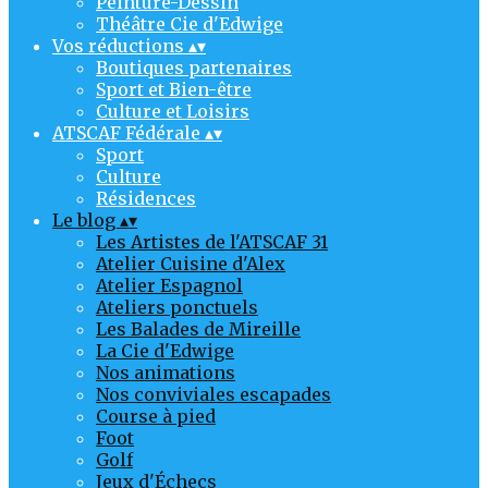
Peinture-Dessin
Théâtre Cie d'Edwige
Vos réductions
▴
▾
Boutiques partenaires
Sport et Bien-être
Culture et Loisirs
ATSCAF Fédérale
▴
▾
Sport
Culture
Résidences
Le blog
▴
▾
Les Artistes de l'ATSCAF 31
Atelier Cuisine d'Alex
Atelier Espagnol
Ateliers ponctuels
Les Balades de Mireille
La Cie d'Edwige
Nos animations
Nos conviviales escapades
Course à pied
Foot
Golf
Jeux d'Échecs