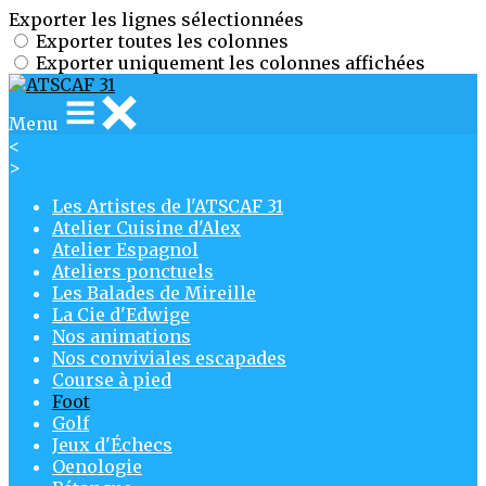
Exporter les lignes sélectionnées
Exporter toutes les colonnes
Exporter uniquement les colonnes affichées
Menu
<
>
Les Artistes de l'ATSCAF 31
Atelier Cuisine d'Alex
Atelier Espagnol
Ateliers ponctuels
Les Balades de Mireille
La Cie d'Edwige
Nos animations
Nos conviviales escapades
Course à pied
Foot
Golf
Jeux d'Échecs
Oenologie