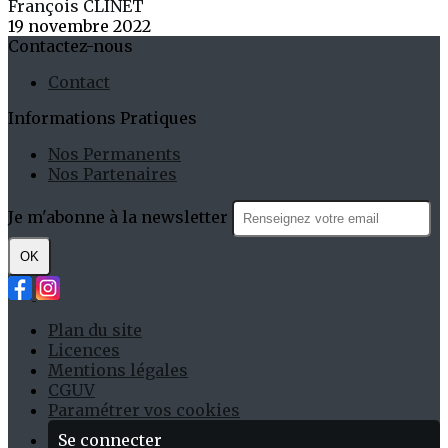
François CLINET
19 novembre 2022
Contactez-nous
Contact
Informations Pratiques
Nos Permanents
Nos Partenaires
Je m'abonne à la newsletter
OK
Plan du site
Licences
Mentions légales
CGUV
Paramétrer vos cookies
Se connecter