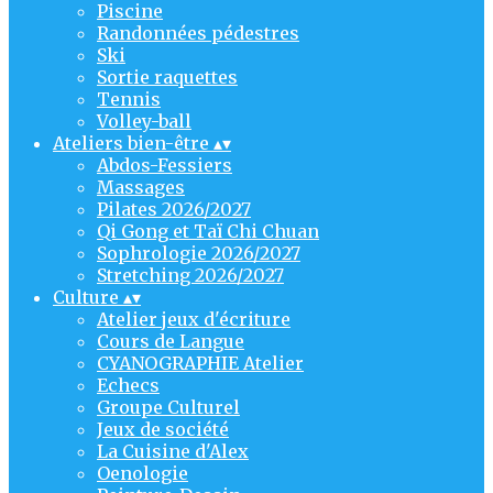
Piscine
Randonnées pédestres
Ski
Sortie raquettes
Tennis
Volley-ball
Ateliers bien-être
▴
▾
Abdos-Fessiers
Massages
Pilates 2026/2027
Qi Gong et Taï Chi Chuan
Sophrologie 2026/2027
Stretching 2026/2027
Culture
▴
▾
Atelier jeux d'écriture
Cours de Langue
CYANOGRAPHIE Atelier
Echecs
Groupe Culturel
Jeux de société
La Cuisine d'Alex
Oenologie