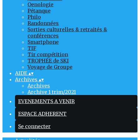
Oenologie
Pétanque
Philo
Randonnées
Sorties culturelles & retraités &
conférences
Smartphone
TIF
Tir compétition
TROPHÉE de SKI
Voyage de Groupe
AIDE
▴
▾
Archives
▴
▾
Archives
Archive 1 trim/2021
EVENEMENTS A VENIR
ESPACE ADHERENT
Se connecter