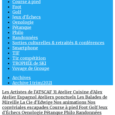
Course à pied
Foot
Golf
Jeux d'Échecs
Oenologie
Pétanque
Philo
Randonnées
Sorties culturelles & retraités & conférences
Smartphone
TIF
Tir compétition
TROPHÉE de SKI
Voyage de Groupe
Archives
Archive 1 trim/2021
Les Artistes de l'ATSCAF 31
Atelier Cuisine d'Alex
Atelier Espagnol
Ateliers ponctuels
Les Balades de
Mireille
La Cie d'Edwige
Nos animations
Nos
conviviales escapades
Course à pied
Foot
Golf
Jeux
d'Échecs
Oenologie
Pétanque
Philo
Randonnées