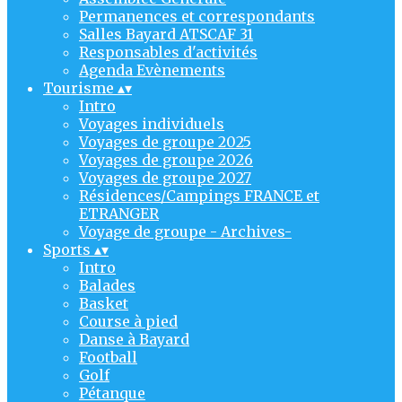
Permanences et correspondants
Salles Bayard ATSCAF 31
Responsables d'activités
Agenda Evènements
Tourisme
▴
▾
Intro
Voyages individuels
Voyages de groupe 2025
Voyages de groupe 2026
Voyages de groupe 2027
Résidences/Campings FRANCE et
ETRANGER
Voyage de groupe - Archives-
Sports
▴
▾
Intro
Balades
Basket
Course à pied
Danse à Bayard
Football
Golf
Pétanque