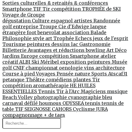
Sorties culturelles & retraités & conférences
Smartphone
TIF
Tir compétition
TROPHÉE de SKI
Voyage de Groupe
dégustation
Culture
espagnol
artistes
Randonnée
golf entreprise
Troupe Cie d'Edwige
langue
étrangère
foot
benevolat
association
Balade
Philosophie
style
art
Trophée
Echecs jeux de l'esprit
Tourisme
peintures
dessins
lac
Gastronomie
Billetterie
Avantages et réductions
bowling
Art Déco
Jardins
Europe
compétition
Smartphone
atelier
créatif
ALBI
Ski
Méribel
exposition peintures
Musée
golf
CNIF
championnat
oenologie
vins
architecture
Course à pied
Voyages
Pensée
nature
Sports
Atscaf31
petanque
Théâtre
comédiens
plantes
Tir
compétition
aromathérapie
HE
HUILES
ESSENTIELLES
Tennis
Tir à l'Arc
Magiciens
musique
Beach Volley
photographie
cyanographie
bleu
carnaval
défilé
houmous
ODYSSEA
tennis
tennis de
table
TIF
SEIGNOSSE
CAHORS
Cyclisme
JURA
compagnonnage
+ de tags