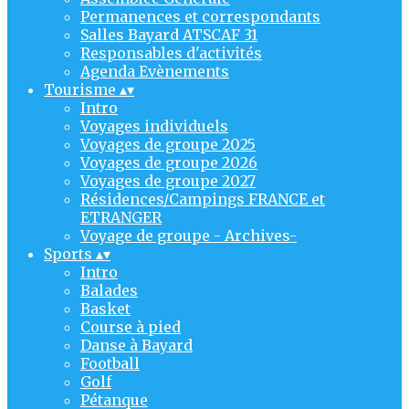
Permanences et correspondants
Salles Bayard ATSCAF 31
Responsables d'activités
Agenda Evènements
Tourisme
▴
▾
Intro
Voyages individuels
Voyages de groupe 2025
Voyages de groupe 2026
Voyages de groupe 2027
Résidences/Campings FRANCE et
ETRANGER
Voyage de groupe - Archives-
Sports
▴
▾
Intro
Balades
Basket
Course à pied
Danse à Bayard
Football
Golf
Pétanque