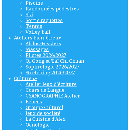
Piscine
Randonnées pédestres
Ski
Sortie raquettes
Tennis
Volley-ball
Ateliers bien-être
▴
▾
Abdos-Fessiers
Massages
Pilates 2026/2027
Qi Gong et Taï Chi Chuan
Sophrologie 2026/2027
Stretching 2026/2027
Culture
▴
▾
Atelier jeux d'écriture
Cours de Langue
CYANOGRAPHIE Atelier
Echecs
Groupe Culturel
Jeux de société
La Cuisine d'Alex
Oenologie