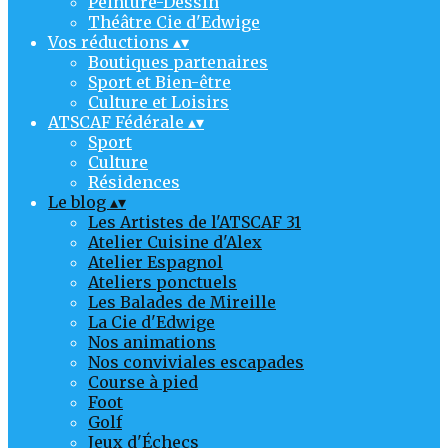
Peinture-Dessin
Théâtre Cie d'Edwige
Vos réductions
▴
▾
Boutiques partenaires
Sport et Bien-être
Culture et Loisirs
ATSCAF Fédérale
▴
▾
Sport
Culture
Résidences
Le blog
▴
▾
Les Artistes de l'ATSCAF 31
Atelier Cuisine d'Alex
Atelier Espagnol
Ateliers ponctuels
Les Balades de Mireille
La Cie d'Edwige
Nos animations
Nos conviviales escapades
Course à pied
Foot
Golf
Jeux d'Échecs