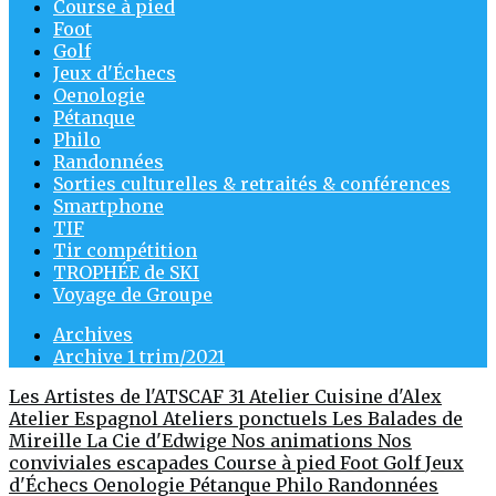
Course à pied
Foot
Golf
Jeux d'Échecs
Oenologie
Pétanque
Philo
Randonnées
Sorties culturelles & retraités & conférences
Smartphone
TIF
Tir compétition
TROPHÉE de SKI
Voyage de Groupe
Archives
Archive 1 trim/2021
Les Artistes de l'ATSCAF 31
Atelier Cuisine d'Alex
Atelier Espagnol
Ateliers ponctuels
Les Balades de
Mireille
La Cie d'Edwige
Nos animations
Nos
conviviales escapades
Course à pied
Foot
Golf
Jeux
d'Échecs
Oenologie
Pétanque
Philo
Randonnées