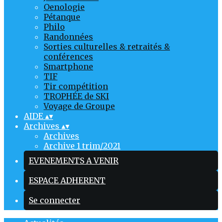
Oenologie
Pétanque
Philo
Randonnées
Sorties culturelles & retraités &
conférences
Smartphone
TIF
Tir compétition
TROPHÉE de SKI
Voyage de Groupe
AIDE
▴
▾
Archives
▴
▾
Archives
Archive 1 trim/2021
EVENEMENTS A VENIR
ESPACE ADHERENT
Se connecter