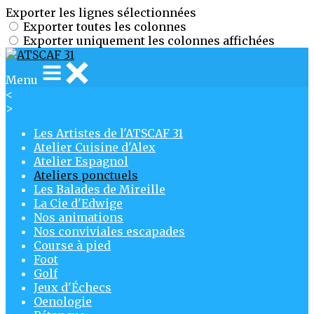
Exporter les lignes sélectionnées
Exporter toutes les colonnes
Exporter uniquement les colonnes affichées
Menu
<
>
Les Artistes de l'ATSCAF 31
Atelier Cuisine d'Alex
Atelier Espagnol
Ateliers ponctuels
Les Balades de Mireille
La Cie d'Edwige
Nos animations
Nos conviviales escapades
Course à pied
Foot
Golf
Jeux d'Échecs
Oenologie