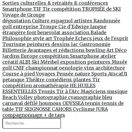
Sorties culturelles & retraités & conférences
Smartphone
TIF
Tir compétition
TROPHÉE de SKI
Voyage de Groupe
dégustation
Culture
espagnol
artistes
Randonnée
golf entreprise
Troupe Cie d'Edwige
langue
étrangère
foot
benevolat
association
Balade
Philosophie
style
art
Trophée
Echecs jeux de l'esprit
Tourisme
peintures
dessins
lac
Gastronomie
Billetterie
Avantages et réductions
bowling
Art Déco
Jardins
Europe
compétition
Smartphone
atelier
créatif
ALBI
Ski
Méribel
exposition peintures
Musée
golf
CNIF
championnat
oenologie
vins
architecture
Course à pied
Voyages
Pensée
nature
Sports
Atscaf31
petanque
Théâtre
comédiens
plantes
Tir
compétition
aromathérapie
HE
HUILES
ESSENTIELLES
Tennis
Tir à l'Arc
Magiciens
musique
Beach Volley
photographie
cyanographie
bleu
carnaval
défilé
houmous
ODYSSEA
tennis
tennis de
table
TIF
SEIGNOSSE
CAHORS
Cyclisme
JURA
compagnonnage
+ de tags