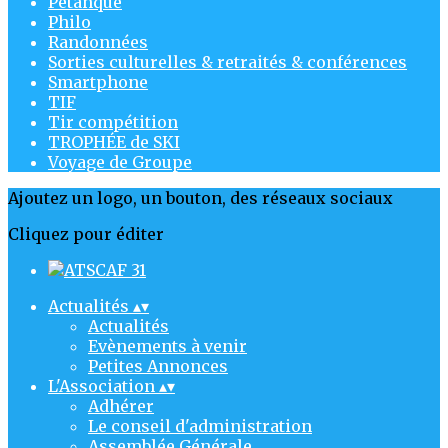
Pétanque
Philo
Randonnées
Sorties culturelles & retraités & conférences
Smartphone
TIF
Tir compétition
TROPHÉE de SKI
Voyage de Groupe
Ajoutez un logo, un bouton, des réseaux sociaux
Cliquez pour éditer
Actualités
▴
▾
Actualités
Evènements à venir
Petites Annonces
L'Association
▴
▾
Adhérer
Le conseil d'administration
Assemblée Générale