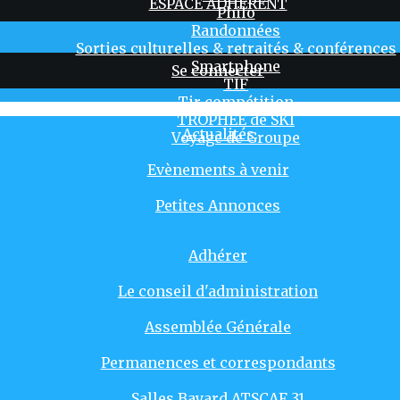
ESPACE ADHERENT
Philo
Randonnées
Sorties culturelles & retraités & conférences
Smartphone
Se connecter
TIF
Tir compétition
TROPHÉE de SKI
Actualités
Voyage de Groupe
Evènements à venir
Petites Annonces
Adhérer
Le conseil d'administration
Assemblée Générale
Permanences et correspondants
Salles Bayard ATSCAF 31