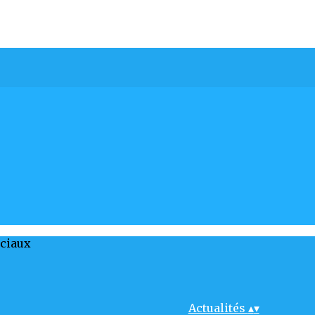
ociaux
Actualités
▴
▾