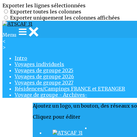
Exporter les lignes sélectionnées
Exporter toutes les colonnes
Exporter uniquement les colonnes affichées
Menu
<
>
Intro
Voyages individuels
Voyages de groupe 2025
Voyages de groupe 2026
Voyages de groupe 2027
Résidences/Campings FRANCE et ETRANGER
Voyage de groupe - Archives-
Ajoutez un logo, un bouton, des réseaux s
Cliquez pour éditer