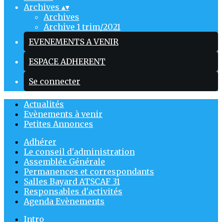
Archives
▴
▾
Archives
Archive 1 trim/2021
EVENEMENTS A VENIR
ESPACE ADHERENT
Se connecter
Actualités
Evènements à venir
Petites Annonces
Adhérer
Le conseil d'administration
Assemblée Générale
Permanences et correspondants
Salles Bayard ATSCAF 31
Responsables d'activités
Agenda Evènements
Intro