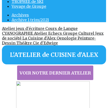
TROPHÉE de SKI
Voyage de Groupe
Archives
Archive 1 trim/2021
Atelier jeux d'écriture
Cours de Langue
CYANOGRAPHIE Atelier
Echecs
Groupe Culturel
Jeux
de société
La Cuisine d'Alex
Oenologie
Peinture-
Dessin
Théâtre Cie d'Edwige
L'ATELIER de CUISINE d'ALEX
VOIR NOTRE DERNIER ATELIER