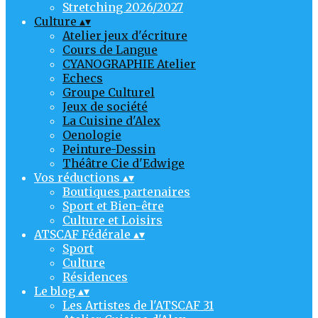
Stretching 2026/2027
Culture
▴
▾
Atelier jeux d'écriture
Cours de Langue
CYANOGRAPHIE Atelier
Echecs
Groupe Culturel
Jeux de société
La Cuisine d'Alex
Oenologie
Peinture-Dessin
Théâtre Cie d'Edwige
Vos réductions
▴
▾
Boutiques partenaires
Sport et Bien-être
Culture et Loisirs
ATSCAF Fédérale
▴
▾
Sport
Culture
Résidences
Le blog
▴
▾
Les Artistes de l'ATSCAF 31