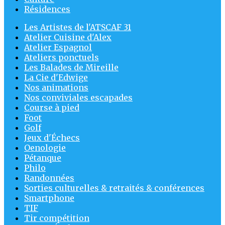
Résidences
Les Artistes de l'ATSCAF 31
Atelier Cuisine d'Alex
Atelier Espagnol
Ateliers ponctuels
Les Balades de Mireille
La Cie d'Edwige
Nos animations
Nos conviviales escapades
Course à pied
Foot
Golf
Jeux d'Échecs
Oenologie
Pétanque
Philo
Randonnées
Sorties culturelles & retraités & conférences
Smartphone
TIF
Tir compétition