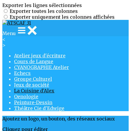
Exporter les lignes sélectionnées
Exporter toutes les colonnes
Exporter uniquement les colonnes affichées
Menu
<
>
Atelier jeux d'écriture
Cours de Langue
CYANOGRAPHIE Atelier
Echecs
Groupe Culturel
Jeux de société
La Cuisine d'Alex
Oenologie
Peinture-Dessin
Théâtre Cie d'Edwige
Ajoutez un logo, un bouton, des réseaux sociaux
Cliquez pour éditer