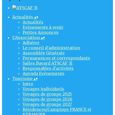
Actualités
▴
▾
Actualités
Evènements à venir
Petites Annonces
L'Association
▴
▾
Adhérer
Le conseil d'administration
Assemblée Générale
Permanences et correspondants
Salles Bayard ATSCAF 31
Responsables d'activités
Agenda Evènements
Tourisme
▴
▾
Intro
Voyages individuels
Voyages de groupe 2025
Voyages de groupe 2026
Voyages de groupe 2027
Résidences/Campings FRANCE et
ETRANGER