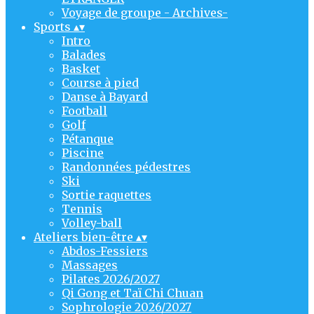
Voyage de groupe - Archives-
Sports
▴
▾
Intro
Balades
Basket
Course à pied
Danse à Bayard
Football
Golf
Pétanque
Piscine
Randonnées pédestres
Ski
Sortie raquettes
Tennis
Volley-ball
Ateliers bien-être
▴
▾
Abdos-Fessiers
Massages
Pilates 2026/2027
Qi Gong et Taï Chi Chuan
Sophrologie 2026/2027