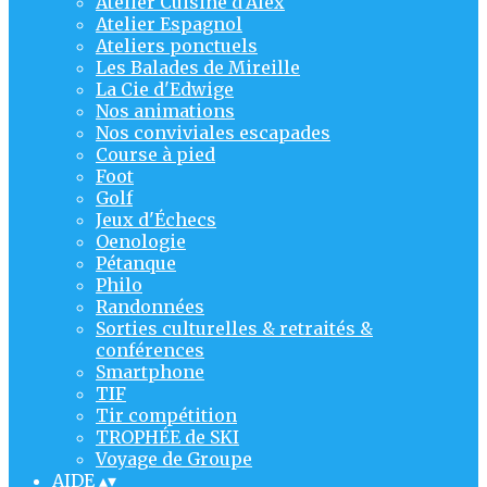
Atelier Cuisine d'Alex
Atelier Espagnol
Ateliers ponctuels
Les Balades de Mireille
La Cie d'Edwige
Nos animations
Nos conviviales escapades
Course à pied
Foot
Golf
Jeux d'Échecs
Oenologie
Pétanque
Philo
Randonnées
Sorties culturelles & retraités &
conférences
Smartphone
TIF
Tir compétition
TROPHÉE de SKI
Voyage de Groupe
AIDE
▴
▾