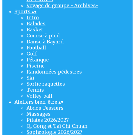
Voyage de groupe - Archives-
Sports
▴
▾
Intro
Balades
Basket
Course à pied
Danse à Bayard
Football
Golf
Pétanque
Piscine
Randonnées pédestres
Ski
Sortie raquettes
Tennis
Volley-ball
Ateliers bien-être
▴
▾
Abdos-Fessiers
Massages
Pilates 2026/2027
Qi Gong et Taï Chi Chuan
Sophrologie 2026/2027