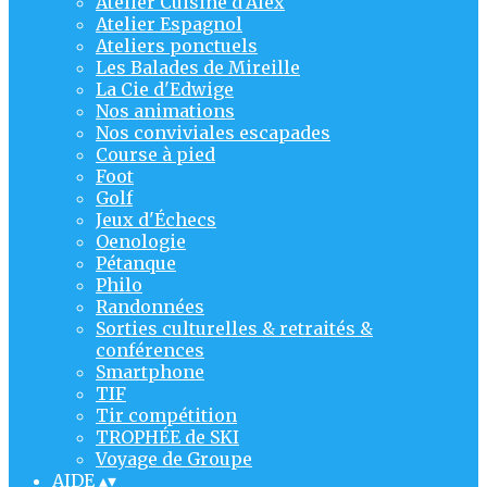
Atelier Cuisine d'Alex
Atelier Espagnol
Ateliers ponctuels
Les Balades de Mireille
La Cie d'Edwige
Nos animations
Nos conviviales escapades
Course à pied
Foot
Golf
Jeux d'Échecs
Oenologie
Pétanque
Philo
Randonnées
Sorties culturelles & retraités &
conférences
Smartphone
TIF
Tir compétition
TROPHÉE de SKI
Voyage de Groupe
AIDE
▴
▾