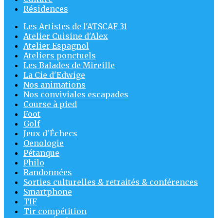
Résidences
Les Artistes de l'ATSCAF 31
Atelier Cuisine d'Alex
Atelier Espagnol
Ateliers ponctuels
Les Balades de Mireille
La Cie d'Edwige
Nos animations
Nos conviviales escapades
Course à pied
Foot
Golf
Jeux d'Échecs
Oenologie
Pétanque
Philo
Randonnées
Sorties culturelles & retraités & conférences
Smartphone
TIF
Tir compétition