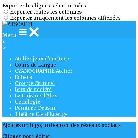
Exporter les lignes sélectionnées
Exporter toutes les colonnes
Exporter uniquement les colonnes affichées
Menu
<
>
Atelier jeux d'écriture
Cours de Langue
CYANOGRAPHIE Atelier
Echecs
Groupe Culturel
Jeux de société
La Cuisine d'Alex
Oenologie
Peinture-Dessin
Théâtre Cie d'Edwige
Ajoutez un logo, un bouton, des réseaux sociaux
Cliquez pour éditer