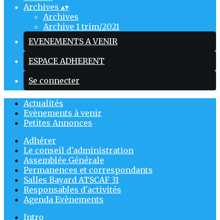
Archives
▴
▾
Archives
Archive 1 trim/2021
EVENEMENTS A VENIR
ESPACE ADHERENT
Se connecter
Actualités
Evènements à venir
Petites Annonces
Adhérer
Le conseil d'administration
Assemblée Générale
Permanences et correspondants
Salles Bayard ATSCAF 31
Responsables d'activités
Agenda Evènements
Intro