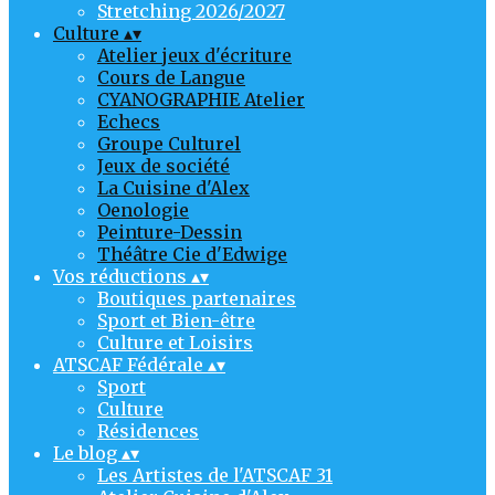
Stretching 2026/2027
Culture
▴
▾
Atelier jeux d'écriture
Cours de Langue
CYANOGRAPHIE Atelier
Echecs
Groupe Culturel
Jeux de société
La Cuisine d'Alex
Oenologie
Peinture-Dessin
Théâtre Cie d'Edwige
Vos réductions
▴
▾
Boutiques partenaires
Sport et Bien-être
Culture et Loisirs
ATSCAF Fédérale
▴
▾
Sport
Culture
Résidences
Le blog
▴
▾
Les Artistes de l'ATSCAF 31