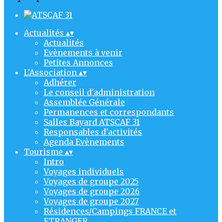
Actualités
▴
▾
Actualités
Evènements à venir
Petites Annonces
L'Association
▴
▾
Adhérer
Le conseil d'administration
Assemblée Générale
Permanences et correspondants
Salles Bayard ATSCAF 31
Responsables d'activités
Agenda Evènements
Tourisme
▴
▾
Intro
Voyages individuels
Voyages de groupe 2025
Voyages de groupe 2026
Voyages de groupe 2027
Résidences/Campings FRANCE et
ETRANGER