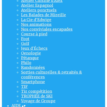
Atelier Cuisine d'Alex
Atelier Espagnol
Ateliers ponctuels
Les Balades de Mireille
La Cie d'Edwige
Nos animations
Nos conviviales escapades
Course à pied
Foot
Golf
Jeux d'Échecs
Oenologie
Pétanque
Philo
Randonnées
Sorties culturelles & retraités &
conférences
Smartphone
TIF
Tir compétition
TROPHÉE de SKI
Voyage de Groupe
AIDE
▴
▾