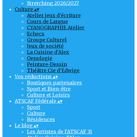
Stretching 2026/2027
Culture
▴
▾
Atelier jeux d'écriture
Cours de Langue
CYANOGRAPHIE Atelier
Echecs
Groupe Culturel
Jeux de société
La Cuisine d'Alex
Oenologie
Peinture-Dessin
Théâtre Cie d'Edwige
Vos réductions
▴
▾
Boutiques partenaires
Sport et Bien-être
Culture et Loisirs
ATSCAF Fédérale
▴
▾
Sport
Culture
Résidences
Le blog
▴
▾
Les Artistes de l'ATSCAF 31