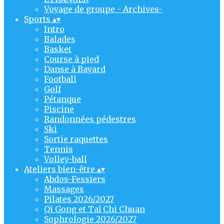
Voyage de groupe - Archives-
Sports
▴
▾
Intro
Balades
Basket
Course à pied
Danse à Bayard
Football
Golf
Pétanque
Piscine
Randonnées pédestres
Ski
Sortie raquettes
Tennis
Volley-ball
Ateliers bien-être
▴
▾
Abdos-Fessiers
Massages
Pilates 2026/2027
Qi Gong et Taï Chi Chuan
Sophrologie 2026/2027