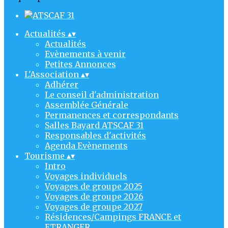
Actualités
▴
▾
Actualités
Evènements à venir
Petites Annonces
L'Association
▴
▾
Adhérer
Le conseil d'administration
Assemblée Générale
Permanences et correspondants
Salles Bayard ATSCAF 31
Responsables d'activités
Agenda Evènements
Tourisme
▴
▾
Intro
Voyages individuels
Voyages de groupe 2025
Voyages de groupe 2026
Voyages de groupe 2027
Résidences/Campings FRANCE et
ETRANGER