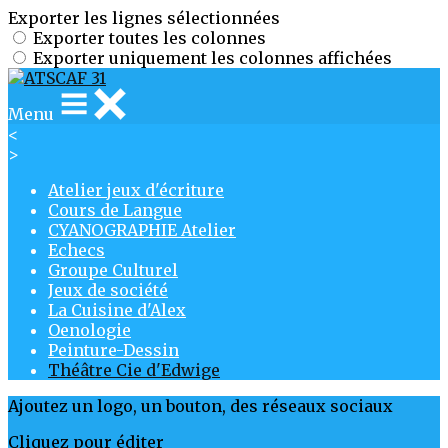
Exporter les lignes sélectionnées
Exporter toutes les colonnes
Exporter uniquement les colonnes affichées
Menu
<
>
Atelier jeux d'écriture
Cours de Langue
CYANOGRAPHIE Atelier
Echecs
Groupe Culturel
Jeux de société
La Cuisine d'Alex
Oenologie
Peinture-Dessin
Théâtre Cie d'Edwige
Ajoutez un logo, un bouton, des réseaux sociaux
Cliquez pour éditer