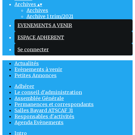
Archives
▴
▾
Archives
Archive 1 trim/2021
EVENEMENTS A VENIR
ESPACE ADHERENT
Se connecter
Actualités
Evènements à venir
Petites Annonces
Adhérer
Le conseil d'administration
Assemblée Générale
Permanences et correspondants
Salles Bayard ATSCAF 31
Responsables d'activités
Agenda Evènements
Intro