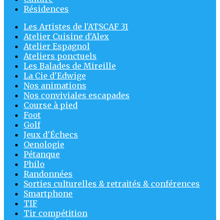
Résidences
Les Artistes de l'ATSCAF 31
Atelier Cuisine d'Alex
Atelier Espagnol
Ateliers ponctuels
Les Balades de Mireille
La Cie d'Edwige
Nos animations
Nos conviviales escapades
Course à pied
Foot
Golf
Jeux d'Échecs
Oenologie
Pétanque
Philo
Randonnées
Sorties culturelles & retraités & conférences
Smartphone
TIF
Tir compétition