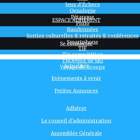
Jeux d'Échecs
Oenologie
Pétanque
ESPACE ADHERENT
Philo
Randonnées
Sorties culturelles & retraités & conférences
Smartphone
Se connecter
TIF
Tir compétition
TROPHÉE de SKI
Actualités
Voyage de Groupe
Evènements à venir
Petites Annonces
Adhérer
Le conseil d'administration
Assemblée Générale