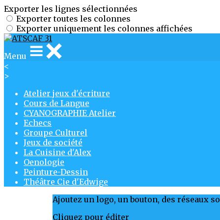
Exporter les lignes sélectionnées
Exporter toutes les colonnes
Exporter uniquement les colonnes affichées
Menu
<
>
Atelier jeux d'écriture
Cours de Langue
CYANOGRAPHIE Atelier
Echecs
Groupe Culturel
Jeux de société
La Cuisine d'Alex
Oenologie
Peinture-Dessin
Théâtre Cie d'Edwige
Ajoutez un logo, un bouton, des réseaux s
Cliquez pour éditer