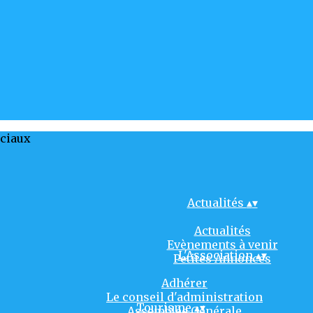
ociaux
Actualités
▴
▾
Actualités
Evènements à venir
L'Association
▴
▾
Petites Annonces
Adhérer
Le conseil d'administration
Tourisme
▴
▾
Assemblée Générale