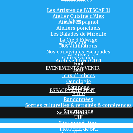
Les Artistes de l'ATSCAF 31
Atelier Cuisine d'Alex
AIDE
▴
▾
Atelier Espagnol
Ateliers ponctuels
Les Balades de Mireille
La Cie d'Edwige
Archives
▴
▾
Nos animations
Nos conviviales escapades
Archives
Course à pied
Archive 1 trim/2021
Foot
EVENEMENTS A VENIR
Golf
Jeux d'Échecs
Oenologie
Pétanque
ESPACE ADHERENT
Philo
Randonnées
Sorties culturelles & retraités & conférences
Smartphone
Se connecter
TIF
Tir compétition
TROPHÉE de SKI