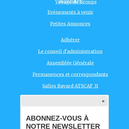
Actualités
Voyage de Groupe
Evènements à venir
Petites Annonces
Adhérer
Le conseil d'administration
Assemblée Générale
Permanences et correspondants
Salles Bayard ATSCAF 31
Responsables d'activités
Agenda Evènements
ABONNEZ-VOUS À
Intro
NOTRE NEWSLETTER