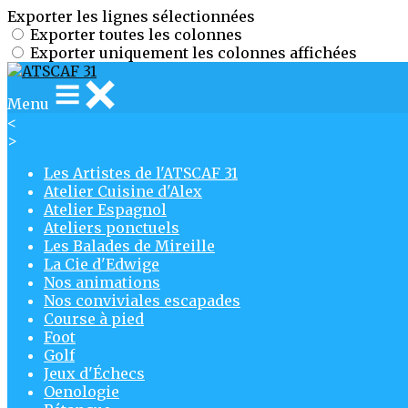
Exporter les lignes sélectionnées
Exporter toutes les colonnes
Exporter uniquement les colonnes affichées
Menu
<
>
Les Artistes de l'ATSCAF 31
Atelier Cuisine d'Alex
Atelier Espagnol
Ateliers ponctuels
Les Balades de Mireille
La Cie d'Edwige
Nos animations
Nos conviviales escapades
Course à pied
Foot
Golf
Jeux d'Échecs
Oenologie