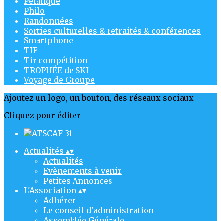
Pétanque
Philo
Randonnées
Sorties culturelles & retraités & conférences
Smartphone
TIF
Tir compétition
TROPHÉE de SKI
Voyage de Groupe
Ajoutez un logo, un bouton, des réseaux sociaux
Cliquez pour éditer
Actualités
▴
▾
Actualités
Evènements à venir
Petites Annonces
L'Association
▴
▾
Adhérer
Le conseil d'administration
Assemblée Générale