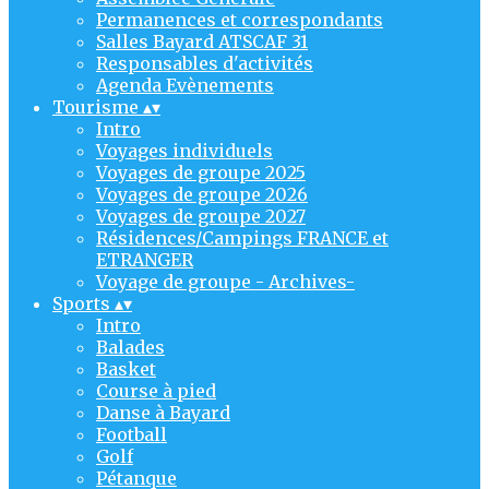
Permanences et correspondants
Salles Bayard ATSCAF 31
Responsables d'activités
Agenda Evènements
Tourisme
▴
▾
Intro
Voyages individuels
Voyages de groupe 2025
Voyages de groupe 2026
Voyages de groupe 2027
Résidences/Campings FRANCE et
ETRANGER
Voyage de groupe - Archives-
Sports
▴
▾
Intro
Balades
Basket
Course à pied
Danse à Bayard
Football
Golf
Pétanque