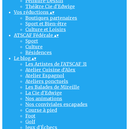
Peinture-Dessin
Théâtre Cie d'Edwige
Vos réductions
▴
▾
Boutiques partenaires
Sport et Bien-être
Culture et Loisirs
ATSCAF Fédérale
▴
▾
Sport
Culture
Résidences
Le blog
▴
▾
Les Artistes de l'ATSCAF 31
Atelier Cuisine d'Alex
Atelier Espagnol
Ateliers ponctuels
Les Balades de Mireille
La Cie d'Edwige
Nos animations
Nos conviviales escapades
Course à pied
Foot
Golf
Jeux d'Échecs