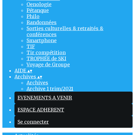
Oenologie
Pétanque
Philo
Randonnées
Sorties culturelles & retraités &
conférences
Smartphone
TIF
Tir compétition
TROPHÉE de SKI
Voyage de Groupe
AIDE
▴
▾
Archives
▴
▾
Archives
Archive 1 trim/2021
EVENEMENTS A VENIR
ESPACE ADHERENT
Se connecter