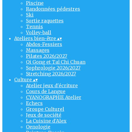
Piscine
Randonnées pédestres
Ski
Sortie raquettes
Tennis
Volley-ball
Ateliers bien-être
▴
▾
Abdos-Fessiers
Massages
Pilates 2026/2027
Qi Gong et Taï Chi Chuan
Sophrologie 2026/2027
Stretching 2026/2027
Culture
▴
▾
Atelier jeux d'écriture
Cours de Langue
CYANOGRAPHIE Atelier
Echecs
Groupe Culturel
Jeux de société
La Cuisine d'Alex
Oenologie