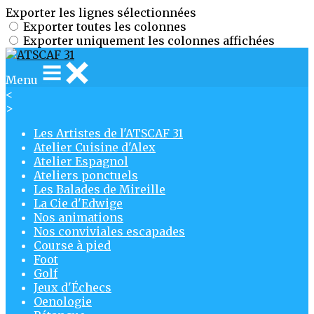
Exporter les lignes sélectionnées
Exporter toutes les colonnes
Exporter uniquement les colonnes affichées
Menu
<
>
Les Artistes de l'ATSCAF 31
Atelier Cuisine d'Alex
Atelier Espagnol
Ateliers ponctuels
Les Balades de Mireille
La Cie d'Edwige
Nos animations
Nos conviviales escapades
Course à pied
Foot
Golf
Jeux d'Échecs
Oenologie