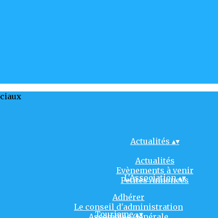
ociaux
Actualités
▴
▾
Actualités
Evènements à venir
L'Association
▴
▾
Petites Annonces
Adhérer
Le conseil d'administration
Tourisme
▴
▾
Assemblée Générale