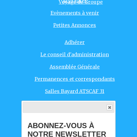
Actualités
Voyage de Groupe
Evènements à venir
Petites Annonces
Adhérer
Le conseil d'administration
Assemblée Générale
Permanences et correspondants
Salles Bayard ATSCAF 31
Responsables d'activités
Agenda Evènements
ABONNEZ-VOUS À
Intro
NOTRE NEWSLETTER