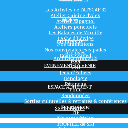
Les Artistes de l'ATSCAF 31
Atelier Cuisine d'Alex
AIDE
▴
▾
Atelier Espagnol
Ateliers ponctuels
Les Balades de Mireille
La Cie d'Edwige
Archives
▴
▾
Nos animations
Nos conviviales escapades
Archives
Course à pied
Archive 1 trim/2021
Foot
EVENEMENTS A VENIR
Golf
Jeux d'Échecs
Oenologie
Pétanque
ESPACE ADHERENT
Philo
Randonnées
Sorties culturelles & retraités & conférences
Smartphone
Se connecter
TIF
Tir compétition
TROPHÉE de SKI