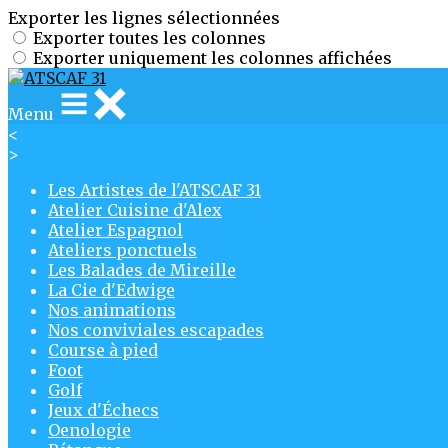
Exporter les lignes sélectionnées
Exporter toutes les colonnes
Exporter uniquement les colonnes affichées
Menu
<
>
Les Artistes de l'ATSCAF 31
Atelier Cuisine d'Alex
Atelier Espagnol
Ateliers ponctuels
Les Balades de Mireille
La Cie d'Edwige
Nos animations
Nos conviviales escapades
Course à pied
Foot
Golf
Jeux d'Échecs
Oenologie