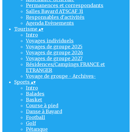
Permanences et correspondants
Salles Bayard ATSCAF 31
Responsables d'activités
Agenda Evènements
Tourisme
▴
▾
Intro
Voyages individuels
Voyages de groupe 2025
Voyages de groupe 2026
Voyages de groupe 2027
Résidences/Campings FRANCE et
ETRANGER
Voyage de groupe - Archives-
Sports
▴
▾
Intro
Balades
Basket
Course à pied
Danse à Bayard
Football
Golf
Pétanque