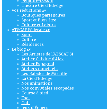
Peinture-Dessin
Théâtre Cie d'Edwige
Vos réductions
▴
▾
Boutiques partenaires
Sport et Bien-être
Culture et Loisirs
ATSCAF Fédérale
▴
▾
Sport
Culture
Résidences
Le blog
▴
▾
Les Artistes de l'ATSCAF 31
Atelier Cuisine d'Alex
Atelier Espagnol
Ateliers ponctuels
Les Balades de Mireille
La Cie d'Edwige
Nos animations
Nos conviviales escapades
Course à pied
Foot
Golf
Jeux d'Échecs