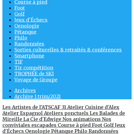
Course à pied
Foot
Golf
Jeux d'Échecs
Oenologie
Pétanque
Philo
Randonnées
Sorties culturelles & retraités & conférences
Smartphone
TIF
Tir compétition
TROPHÉE de SKI
Voyage de Groupe
Archives
Archive 1 trim/2021
Les Artistes de l'ATSCAF 31
Atelier Cuisine d'Alex
Atelier Espagnol
Ateliers ponctuels
Les Balades de
Mireille
La Cie d'Edwige
Nos animations
Nos
conviviales escapades
Course à pied
Foot
Golf
Jeux
d'Échecs
Oenologie
Pétanque
Philo
Randonnées