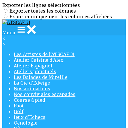
Exporter les lignes sélectionnées
Exporter toutes les colonnes
Exporter uniquement les colonnes affichées
Menu
<
>
Les Artistes de l'ATSCAF 31
Atelier Cuisine d'Alex
Atelier Espagnol
Ateliers ponctuels
Les Balades de Mireille
La Cie d'Edwige
Nos animations
Nos conviviales escapades
Course à pied
Foot
Golf
Jeux d'Échecs
Oenologie