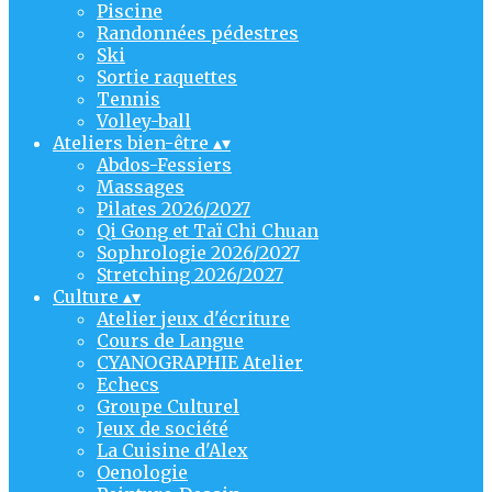
Piscine
Randonnées pédestres
Ski
Sortie raquettes
Tennis
Volley-ball
Ateliers bien-être
▴
▾
Abdos-Fessiers
Massages
Pilates 2026/2027
Qi Gong et Taï Chi Chuan
Sophrologie 2026/2027
Stretching 2026/2027
Culture
▴
▾
Atelier jeux d'écriture
Cours de Langue
CYANOGRAPHIE Atelier
Echecs
Groupe Culturel
Jeux de société
La Cuisine d'Alex
Oenologie