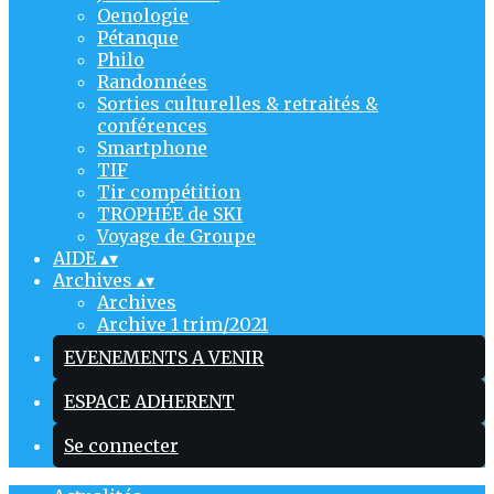
Oenologie
Pétanque
Philo
Randonnées
Sorties culturelles & retraités &
conférences
Smartphone
TIF
Tir compétition
TROPHÉE de SKI
Voyage de Groupe
AIDE
▴
▾
Archives
▴
▾
Archives
Archive 1 trim/2021
EVENEMENTS A VENIR
ESPACE ADHERENT
Se connecter