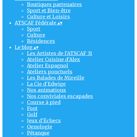
Boutiques partenaires
Sport et Bien-être
Culture et Loisirs
ATSCAF Fédérale
▴
▾
Sport
Culture
Résidences
Le blog
▴
▾
Les Artistes de l'ATSCAF 31
Atelier Cuisine d'Alex
Atelier Espagnol
Ateliers ponctuels
Les Balades de Mireille
La Cie d'Edwige
Nos animations
Nos conviviales escapades
Course à pied
Foot
Golf
Jeux d'Échecs
Oenologie
Pétanque