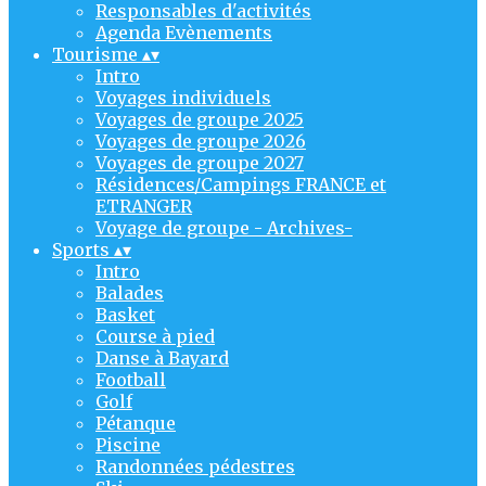
Responsables d'activités
Agenda Evènements
Tourisme
▴
▾
Intro
Voyages individuels
Voyages de groupe 2025
Voyages de groupe 2026
Voyages de groupe 2027
Résidences/Campings FRANCE et
ETRANGER
Voyage de groupe - Archives-
Sports
▴
▾
Intro
Balades
Basket
Course à pied
Danse à Bayard
Football
Golf
Pétanque
Piscine
Randonnées pédestres