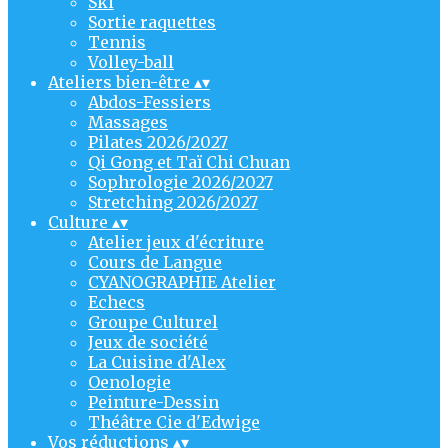
Ski
Sortie raquettes
Tennis
Volley-ball
Ateliers bien-être
▴
▾
Abdos-Fessiers
Massages
Pilates 2026/2027
Qi Gong et Taï Chi Chuan
Sophrologie 2026/2027
Stretching 2026/2027
Culture
▴
▾
Atelier jeux d'écriture
Cours de Langue
CYANOGRAPHIE Atelier
Echecs
Groupe Culturel
Jeux de société
La Cuisine d'Alex
Oenologie
Peinture-Dessin
Théâtre Cie d'Edwige
Vos réductions
▴
▾