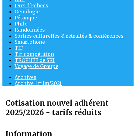
Jeux d'Échecs
Oenologie
Pétanque
Philo
Randonnées
Sorties culturelles & retraités & conférences
Smartphone
TIF
Tir compétition
TROPHÉE de SKI
Voyage de Groupe
Archives
Archive 1 trim/2021
Cotisation nouvel adhérent
2025/2026 - tarifs réduits
Information