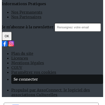
Informations Pratiques
Nos Permanents
Nos Partenaires
Je m'abonne à la newsletter
OK
Plan du site
Licences
Mentions légales
CGUV
Paramétrer vos cookies
Se connecter
Propulsé par AssoConnect, le logiciel des
associations Culturelles