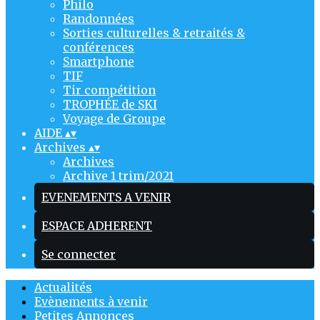
Philo
Randonnées
Sorties culturelles & retraités &
conférences
Smartphone
TIF
Tir compétition
TROPHÉE de SKI
Voyage de Groupe
AIDE
▴
▾
Archives
▴
▾
Archives
Archive 1 trim/2021
EVENEMENTS A VENIR
ESPACE ADHERENT
Se connecter
Actualités
Evènements à venir
Petites Annonces