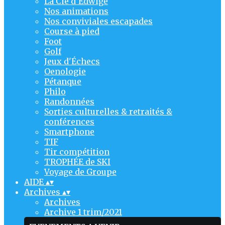
La Cie d'Edwige
Nos animations
Nos conviviales escapades
Course à pied
Foot
Golf
Jeux d'Échecs
Oenologie
Pétanque
Philo
Randonnées
Sorties culturelles & retraités &
conférences
Smartphone
TIF
Tir compétition
TROPHÉE de SKI
Voyage de Groupe
AIDE
▴
▾
Archives
▴
▾
Archives
Archive 1 trim/2021