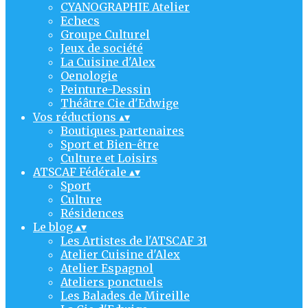
CYANOGRAPHIE Atelier
Echecs
Groupe Culturel
Jeux de société
La Cuisine d'Alex
Oenologie
Peinture-Dessin
Théâtre Cie d'Edwige
Vos réductions
▴
▾
Boutiques partenaires
Sport et Bien-être
Culture et Loisirs
ATSCAF Fédérale
▴
▾
Sport
Culture
Résidences
Le blog
▴
▾
Les Artistes de l'ATSCAF 31
Atelier Cuisine d'Alex
Atelier Espagnol
Ateliers ponctuels
Les Balades de Mireille