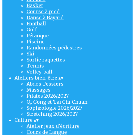
Basket
Course à pied
Danse à Bayard
Football
Golf
Pétanque
Piscine
Randonnées pédestres
Ski
Sortie raquettes
Tennis
Volley-ball
Ateliers bien-être
▴
▾
Abdos-Fessiers
Massages
Pilates 2026/2027
Qi Gong et Taï Chi Chuan
Sophrologie 2026/2027
Stretching 2026/2027
Culture
▴
▾
Atelier jeux d'écriture
Cours de Langue