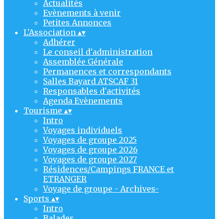
Actualités
Evènements à venir
Petites Annonces
L'Association
▴
▾
Adhérer
Le conseil d'administration
Assemblée Générale
Permanences et correspondants
Salles Bayard ATSCAF 31
Responsables d'activités
Agenda Evènements
Tourisme
▴
▾
Intro
Voyages individuels
Voyages de groupe 2025
Voyages de groupe 2026
Voyages de groupe 2027
Résidences/Campings FRANCE et
ETRANGER
Voyage de groupe - Archives-
Sports
▴
▾
Intro
Balades