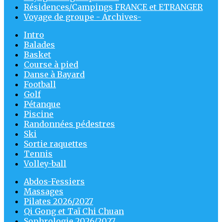
Résidences/Campings FRANCE et ETRANGER
Voyage de groupe - Archives-
Intro
Balades
Basket
Course à pied
Danse à Bayard
Football
Golf
Pétanque
Piscine
Randonnées pédestres
Ski
Sortie raquettes
Tennis
Volley-ball
Abdos-Fessiers
Massages
Pilates 2026/2027
Qi Gong et Taï Chi Chuan
Sophrologie 2026/2027