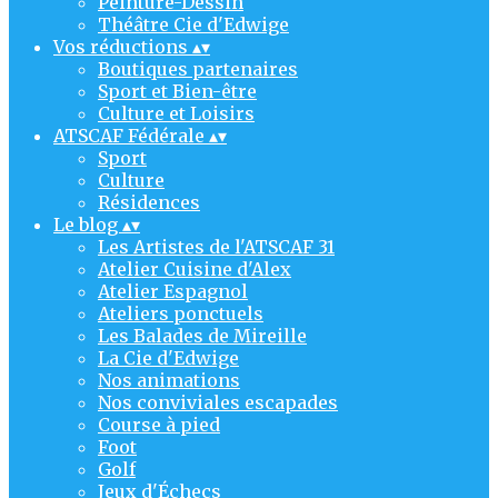
Peinture-Dessin
Théâtre Cie d'Edwige
Vos réductions
▴
▾
Boutiques partenaires
Sport et Bien-être
Culture et Loisirs
ATSCAF Fédérale
▴
▾
Sport
Culture
Résidences
Le blog
▴
▾
Les Artistes de l'ATSCAF 31
Atelier Cuisine d'Alex
Atelier Espagnol
Ateliers ponctuels
Les Balades de Mireille
La Cie d'Edwige
Nos animations
Nos conviviales escapades
Course à pied
Foot
Golf
Jeux d'Échecs