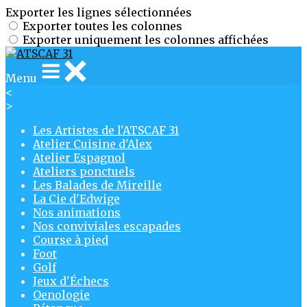
Exporter les lignes sélectionnées
Exporter toutes les colonnes
Exporter uniquement les colonnes affichées
Menu
<
>
Les Artistes de l'ATSCAF 31
Atelier Cuisine d'Alex
Atelier Espagnol
Ateliers ponctuels
Les Balades de Mireille
La Cie d'Edwige
Nos animations
Nos conviviales escapades
Course à pied
Foot
Golf
Jeux d'Échecs
Oenologie