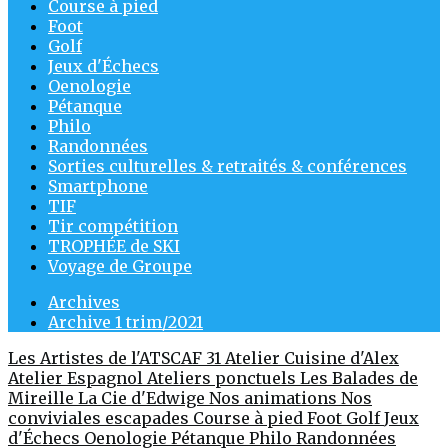
Course à pied
Foot
Golf
Jeux d'Échecs
Oenologie
Pétanque
Philo
Randonnées
Sorties culturelles & retraités & conférences
Smartphone
TIF
Tir compétition
TROPHÉE de SKI
Voyage de Groupe
Archives
Archive 1 trim/2021
Les Artistes de l'ATSCAF 31
Atelier Cuisine d'Alex
Atelier Espagnol
Ateliers ponctuels
Les Balades de
Mireille
La Cie d'Edwige
Nos animations
Nos
conviviales escapades
Course à pied
Foot
Golf
Jeux
d'Échecs
Oenologie
Pétanque
Philo
Randonnées