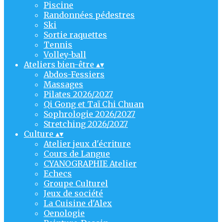
Piscine
Randonnées pédestres
Ski
Sortie raquettes
Tennis
Volley-ball
Ateliers bien-être
▴
▾
Abdos-Fessiers
Massages
Pilates 2026/2027
Qi Gong et Taï Chi Chuan
Sophrologie 2026/2027
Stretching 2026/2027
Culture
▴
▾
Atelier jeux d'écriture
Cours de Langue
CYANOGRAPHIE Atelier
Echecs
Groupe Culturel
Jeux de société
La Cuisine d'Alex
Oenologie