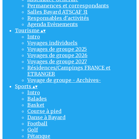
Permanences et correspondants
Salles Bayard ATSCAF 31
Responsables d'activités
Agenda Evènements
Tourisme
▴
▾
Intro
Voyages individuels
Voyages de groupe 2025
Voyages de groupe 2026
Voyages de groupe 2027
Résidences/Campings FRANCE et
ETRANGER
Voyage de groupe - Archives-
Sports
▴
▾
Intro
Balades
Basket
Course à pied
Danse à Bayard
Football
Golf
Pétanque