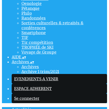
Oenologie
Pétanque
Philo
Randonnées
Sorties culturelles & retraités &
conférences
Smartphone
TIF
Tir compétition
TROPHÉE de SKI
Voyage de Groupe
AIDE
▴
▾
Archives
▴
▾
Archives
Archive 1 trim/2021
EVENEMENTS A VENIR
ESPACE ADHERENT
Se connecter