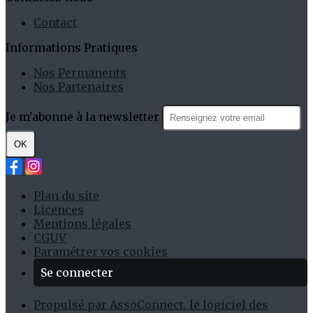
Contact
Informations Pratiques
Nos Permanents
Nos Partenaires
Je m'abonne à la newsletter
OK
Plan du site
Licences
Mentions légales
CGUV
Paramétrer vos cookies
Se connecter
Propulsé par AssoConnect, le logiciel des