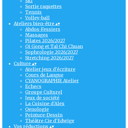
Ski
Sortie raquettes
Tennis
Volley-ball
Ateliers bien-être
▴
▾
Abdos-Fessiers
Massages
Pilates 2026/2027
Qi Gong et Taï Chi Chuan
Sophrologie 2026/2027
Stretching 2026/2027
Culture
▴
▾
Atelier jeux d'écriture
Cours de Langue
CYANOGRAPHIE Atelier
Echecs
Groupe Culturel
Jeux de société
La Cuisine d'Alex
Oenologie
Peinture-Dessin
Théâtre Cie d'Edwige
Vos réductions
▴
▾