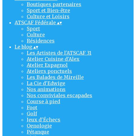
Boutiques partenaires
Sport et Bien-être
Culture et Loisirs
ATSCAF Fédérale
▴
▾
Sport
Culture
Résidences
Le blog
▴
▾
Les Artistes de l'ATSCAF 31
Atelier Cuisine d'Alex
Atelier Espagnol
Ateliers ponctuels
Les Balades de Mireille
La Cie d'Edwige
Nos animations
Nos conviviales escapades
Course à pied
Foot
Golf
Jeux d'Échecs
Oenologie
Pétanque