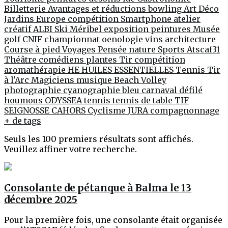
Billetterie
Avantages et réductions
bowling
Art Déco
Jardins
Europe
compétition
Smartphone
atelier
créatif
ALBI
Ski
Méribel
exposition peintures
Musée
golf
CNIF
championnat
oenologie
vins
architecture
Course à pied
Voyages
Pensée
nature
Sports
Atscaf31
Théâtre
comédiens
plantes
Tir compétition
aromathérapie
HE
HUILES ESSENTIELLES
Tennis
Tir
à l'Arc
Magiciens
musique
Beach Volley
photographie
cyanographie
bleu
carnaval
défilé
houmous
ODYSSEA
tennis
tennis de table
TIF
SEIGNOSSE
CAHORS
Cyclisme
JURA
compagnonnage
+ de tags
Seuls les 100 premiers résultats sont affichés.
Veuillez affiner votre recherche.
Consolante de pétanque à Balma le 13
décembre 2025
Pour la première fois, une consolante était organisée