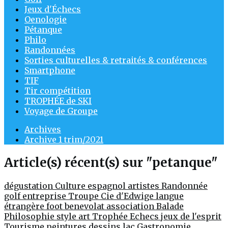
Jeux d'Échecs
Oenologie
Pétanque
Philo
Randonnées
Sorties culturelles & retraités & conférences
Smartphone
TIF
Tir compétition
TROPHÉE de SKI
Voyage de Groupe
Archives
Archive 1 trim/2021
Article(s) récent(s) sur "petanque"
dégustation
Culture
espagnol
artistes
Randonnée
golf entreprise
Troupe Cie d'Edwige
langue
étrangère
foot
benevolat
association
Balade
Philosophie
style
art
Trophée
Echecs jeux de l'esprit
Tourisme
peintures
dessins
lac
Gastronomie