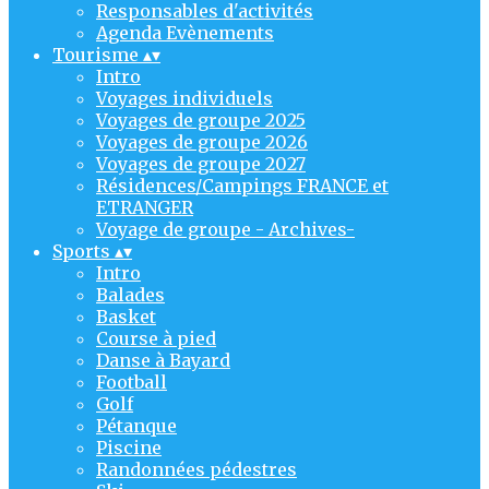
Responsables d'activités
Agenda Evènements
Tourisme
▴
▾
Intro
Voyages individuels
Voyages de groupe 2025
Voyages de groupe 2026
Voyages de groupe 2027
Résidences/Campings FRANCE et
ETRANGER
Voyage de groupe - Archives-
Sports
▴
▾
Intro
Balades
Basket
Course à pied
Danse à Bayard
Football
Golf
Pétanque
Piscine
Randonnées pédestres