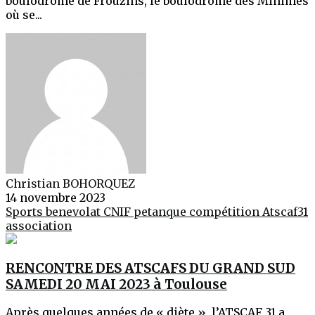
boulodrome de Frouzins, le boulodrome des Minimes
où se...
Christian BOHORQUEZ
14 novembre 2023
Sports
benevolat
CNIF
petanque
compétition
Atscaf31
association
RENCONTRE DES ATSCAFS DU GRAND SUD
SAMEDI 20 MAI 2023 à Toulouse
Après quelques années de « diète », l’ATSCAF 31 a