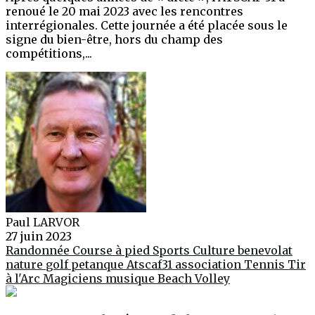
renoué le 20 mai 2023 avec les rencontres
interrégionales. Cette journée a été placée sous le
signe du bien-être, hors du champ des
compétitions,...
Paul LARVOR
27 juin 2023
Randonnée
Course à pied
Sports
Culture
benevolat
nature
golf
petanque
Atscaf31
association
Tennis
Tir
à l'Arc
Magiciens
musique
Beach Volley