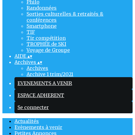
Philo
Randonnées
Sorties culturelles & retraités &
conférences
Smartphone
TIF
Tir compétition
TROPHÉE de SKI
Voyage de Groupe
AIDE
▴
▾
Archives
▴
▾
Archives
Archive 1 trim/2021
EVENEMENTS A VENIR
ESPACE ADHERENT
Se connecter
Actualités
Evènements à venir
Petites Annonces