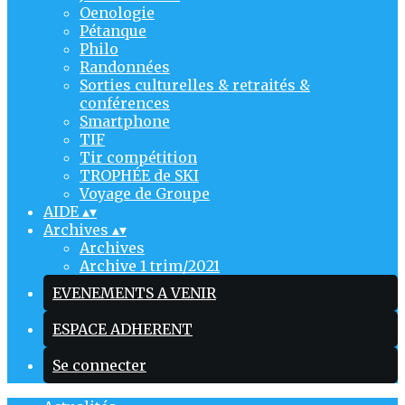
Oenologie
Pétanque
Philo
Randonnées
Sorties culturelles & retraités &
conférences
Smartphone
TIF
Tir compétition
TROPHÉE de SKI
Voyage de Groupe
AIDE
▴
▾
Archives
▴
▾
Archives
Archive 1 trim/2021
EVENEMENTS A VENIR
ESPACE ADHERENT
Se connecter