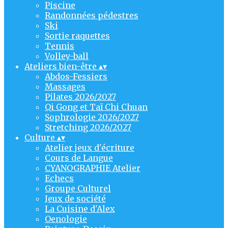
Piscine
Randonnées pédestres
Ski
Sortie raquettes
Tennis
Volley-ball
Ateliers bien-être
▴
▾
Abdos-Fessiers
Massages
Pilates 2026/2027
Qi Gong et Taï Chi Chuan
Sophrologie 2026/2027
Stretching 2026/2027
Culture
▴
▾
Atelier jeux d'écriture
Cours de Langue
CYANOGRAPHIE Atelier
Echecs
Groupe Culturel
Jeux de société
La Cuisine d'Alex
Oenologie