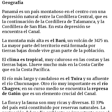
Geografía
Panamá es un país montañoso en el centro con una
depresión natural entre la Cordillera Central, que es
la continuación de la Cordillera de Talamanca, y la
Cordillera de San Blas. En esta depresión se
encuentra el Canal.
La montaña más alta es
el Barú
, un volcán de 3475 m.
La mayor parte del territorio está formada por
tierras bajas donde vive gran parte de la población.
El
clima es tropical
, muy caluroso en las costas y las
tierras bajas. Llueve mucho más en la Costa Caribe
que en la Costa Pacífica.
El río más largo y caudaloso es
el Tuira
y su afluente
el río Chucunaque. Otro río muy importante es el
río
Chagres
; en su curso medio se encuentra la
represa
de Gatún
que es un elemento crucial del Canal.
La flora y la fauna son muy ricas y diversas. El 33%
del país está constituido por reservas naturales. La