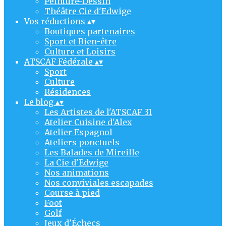
Peinture-Dessin
Théâtre Cie d'Edwige
Vos réductions
▴
▾
Boutiques partenaires
Sport et Bien-être
Culture et Loisirs
ATSCAF Fédérale
▴
▾
Sport
Culture
Résidences
Le blog
▴
▾
Les Artistes de l'ATSCAF 31
Atelier Cuisine d'Alex
Atelier Espagnol
Ateliers ponctuels
Les Balades de Mireille
La Cie d'Edwige
Nos animations
Nos conviviales escapades
Course à pied
Foot
Golf
Jeux d'Échecs