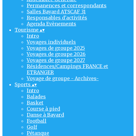
Permanences et correspondants
Salles Bayard ATSCAF 31
Responsables d'activités
Agenda Evènements
Tourisme
▴
▾
Intro
Voyages individuels
Voyages de groupe 2025
Voyages de groupe 2026
Voyages de groupe 2027
Résidences/Campings FRANCE et
ETRANGER
Voyage de groupe - Archives-
Sports
▴
▾
Intro
Balades
Basket
Course à pied
Danse à Bayard
Football
Golf
Pétanque