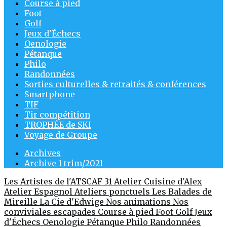
Course à pied
Foot
Golf
Jeux d'Échecs
Oenologie
Pétanque
Philo
Randonnées
Sorties culturelles & retraités & conférences
Smartphone
TIF
Tir compétition
TROPHÉE de SKI
Voyage de Groupe
Archives
Archive 1 trim/2021
Les Artistes de l'ATSCAF 31
Atelier Cuisine d'Alex
Atelier Espagnol
Ateliers ponctuels
Les Balades de
Mireille
La Cie d'Edwige
Nos animations
Nos
conviviales escapades
Course à pied
Foot
Golf
Jeux
d'Échecs
Oenologie
Pétanque
Philo
Randonnées