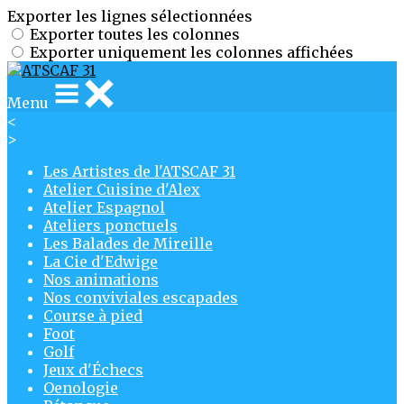
Exporter les lignes sélectionnées
Exporter toutes les colonnes
Exporter uniquement les colonnes affichées
Menu
<
>
Les Artistes de l'ATSCAF 31
Atelier Cuisine d'Alex
Atelier Espagnol
Ateliers ponctuels
Les Balades de Mireille
La Cie d'Edwige
Nos animations
Nos conviviales escapades
Course à pied
Foot
Golf
Jeux d'Échecs
Oenologie