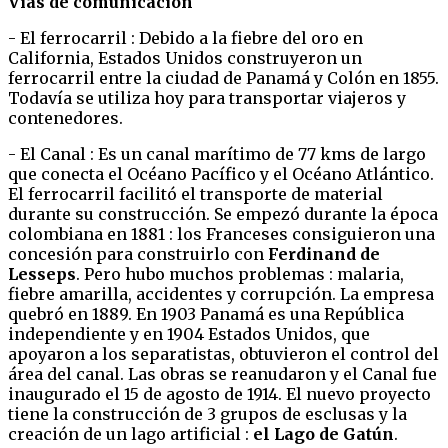
Vías de comunicación
- El ferrocarril : Debido a la fiebre del oro en
California, Estados Unidos construyeron un
ferrocarril entre la ciudad de Panamá y Colón en 1855.
Todavía se utiliza hoy para transportar viajeros y
contenedores.
- El Canal : Es un canal marítimo de 77 kms de largo
que conecta el Océano Pacífico y el Océano Atlántico.
El ferrocarril facilitó el transporte de material
durante su construcción. Se empezó durante la época
colombiana en 1881 : los Franceses consiguieron una
concesión para construirlo con
Ferdinand de
Lesseps
. Pero hubo muchos problemas : malaria,
fiebre amarilla, accidentes y corrupción. La empresa
quebró en 1889. En 1903 Panamá es una República
independiente y en 1904 Estados Unidos, que
apoyaron a los separatistas, obtuvieron el control del
área del canal. Las obras se reanudaron y el Canal fue
inaugurado el 15 de agosto de 1914. El nuevo proyecto
tiene la construcción de 3 grupos de esclusas y la
creación de un lago artificial :
el Lago de Gatún
.