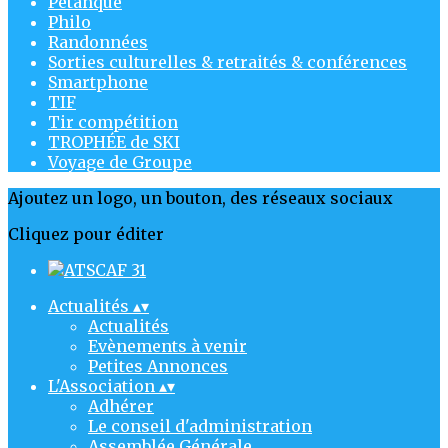
Pétanque
Philo
Randonnées
Sorties culturelles & retraités & conférences
Smartphone
TIF
Tir compétition
TROPHÉE de SKI
Voyage de Groupe
Ajoutez un logo, un bouton, des réseaux sociaux
Cliquez pour éditer
Actualités
▴
▾
Actualités
Evènements à venir
Petites Annonces
L'Association
▴
▾
Adhérer
Le conseil d'administration
Assemblée Générale