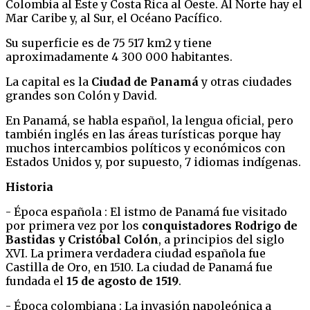
Colombia al Este y Costa Rica al Oeste. Al Norte hay el
Mar Caribe y, al Sur, el Océano Pacífico.
Su superficie es de 75 517 km2 y tiene
aproximadamente 4 300 000 habitantes.
La capital es la
Ciudad de Panamá
y otras ciudades
grandes son Colón y David.
En Panamá, se habla español, la lengua oficial, pero
también inglés en las áreas turísticas porque hay
muchos intercambios políticos y económicos con
Estados Unidos y, por supuesto, 7 idiomas indígenas.
Historia
- Época española : El istmo de Panamá fue visitado
por primera vez por los
conquistadores Rodrigo de
Bastidas y Cristóbal Colón
, a principios del siglo
XVI. La primera verdadera ciudad española fue
Castilla de Oro, en 1510. La ciudad de Panamá fue
fundada el
15 de agosto de 1519
.
- Época colombiana : La invasión napoleónica a