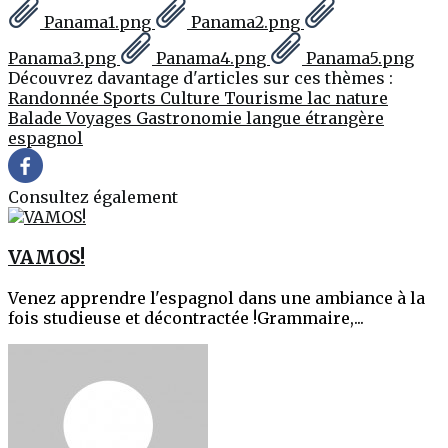
Panama1.png
Panama2.png
Panama3.png
Panama4.png
Panama5.png
Découvrez davantage d'articles sur ces thèmes :
Randonnée
Sports
Culture
Tourisme
lac
nature
Balade
Voyages
Gastronomie
langue étrangère
espagnol
Consultez également
VAMOS!
Venez apprendre l'espagnol dans une ambiance à la
fois studieuse et décontractée !Grammaire,...