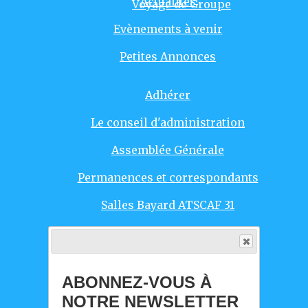
Actualités
Voyage de Groupe
Evènements à venir
Petites Annonces
Adhérer
Le conseil d'administration
Assemblée Générale
Permanences et correspondants
Salles Bayard ATSCAF 31
Responsables d'activités
Agenda Evènements
ABONNEZ-VOUS À
Intro
NOTRE NEWSLETTER