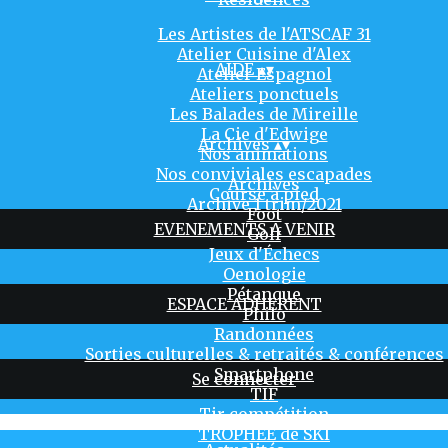
Les Artistes de l'ATSCAF 31
Atelier Cuisine d'Alex
AIDE
▴
▾
Atelier Espagnol
Ateliers ponctuels
Les Balades de Mireille
La Cie d'Edwige
Archives
▴
▾
Nos animations
Nos conviviales escapades
Archives
Course à pied
Archive 1 trim/2021
Foot
EVENEMENTS A VENIR
Golf
Jeux d'Échecs
Oenologie
Pétanque
ESPACE ADHERENT
Philo
Randonnées
Sorties culturelles & retraités & conférences
Smartphone
Se connecter
TIF
Tir compétition
TROPHÉE de SKI