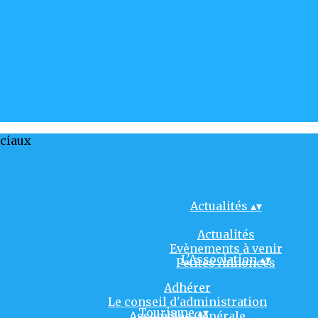
ociaux
Actualités
▴
▾
Actualités
Evènements à venir
L'Association
▴
▾
Petites Annonces
Adhérer
Le conseil d'administration
Tourisme
▴
▾
Assemblée Générale