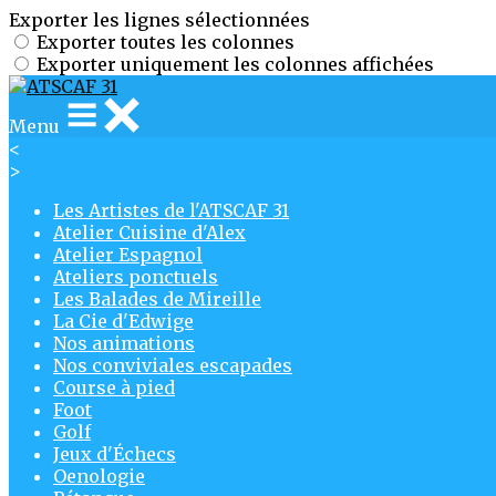
Exporter les lignes sélectionnées
Exporter toutes les colonnes
Exporter uniquement les colonnes affichées
Menu
<
>
Les Artistes de l'ATSCAF 31
Atelier Cuisine d'Alex
Atelier Espagnol
Ateliers ponctuels
Les Balades de Mireille
La Cie d'Edwige
Nos animations
Nos conviviales escapades
Course à pied
Foot
Golf
Jeux d'Échecs
Oenologie