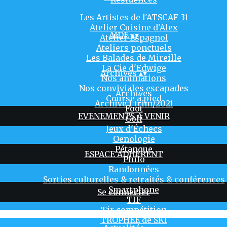
Les Artistes de l'ATSCAF 31
Atelier Cuisine d'Alex
AIDE
▴
▾
Atelier Espagnol
Ateliers ponctuels
Les Balades de Mireille
La Cie d'Edwige
Archives
▴
▾
Nos animations
Nos conviviales escapades
Archives
Course à pied
Archive 1 trim/2021
Foot
EVENEMENTS A VENIR
Golf
Jeux d'Échecs
Oenologie
Pétanque
ESPACE ADHERENT
Philo
Randonnées
Sorties culturelles & retraités & conférences
Smartphone
Se connecter
TIF
Tir compétition
TROPHÉE de SKI