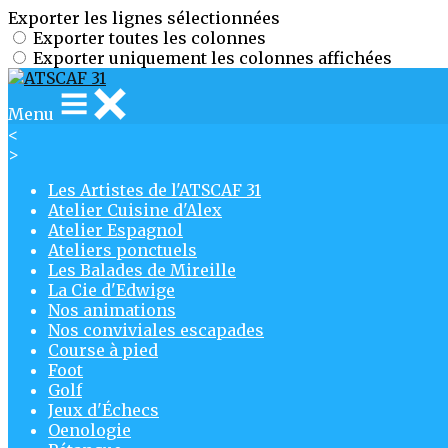
Exporter les lignes sélectionnées
Exporter toutes les colonnes
Exporter uniquement les colonnes affichées
Menu
<
>
Les Artistes de l'ATSCAF 31
Atelier Cuisine d'Alex
Atelier Espagnol
Ateliers ponctuels
Les Balades de Mireille
La Cie d'Edwige
Nos animations
Nos conviviales escapades
Course à pied
Foot
Golf
Jeux d'Échecs
Oenologie