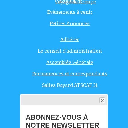
Actualités
Voyage de Groupe
Evènements à venir
Petites Annonces
Adhérer
Le conseil d'administration
Assemblée Générale
Permanences et correspondants
Salles Bayard ATSCAF 31
Responsables d'activités
Agenda Evènements
ABONNEZ-VOUS À
Intro
NOTRE NEWSLETTER