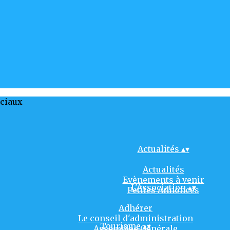
ociaux
Actualités
▴
▾
Actualités
Evènements à venir
L'Association
▴
▾
Petites Annonces
Adhérer
Le conseil d'administration
Tourisme
▴
▾
Assemblée Générale