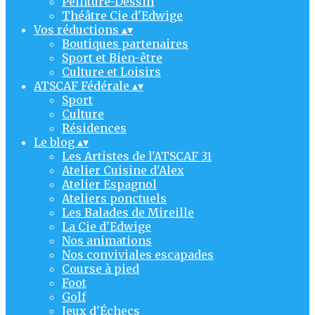
Peinture-Dessin
Théâtre Cie d'Edwige
Vos réductions
▴
▾
Boutiques partenaires
Sport et Bien-être
Culture et Loisirs
ATSCAF Fédérale
▴
▾
Sport
Culture
Résidences
Le blog
▴
▾
Les Artistes de l'ATSCAF 31
Atelier Cuisine d'Alex
Atelier Espagnol
Ateliers ponctuels
Les Balades de Mireille
La Cie d'Edwige
Nos animations
Nos conviviales escapades
Course à pied
Foot
Golf
Jeux d'Échecs