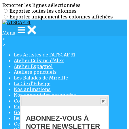
Exporter les lignes sélectionnées
Exporter toutes les colonnes
Exporter uniquement les colonnes affichées
Menu
<
>
Les Artistes de l'ATSCAF 31
Atelier Cuisine d'Alex
Atelier Espagnol
Ateliers ponctuels
Les Balades de Mireille
La Cie d'Edwige
Nos animations
Nos conviviales escapades
Course à pied
Foot
Golf
ABONNEZ-VOUS À
Jeux d'Échecs
Oenologie
NOTRE NEWSLETTER