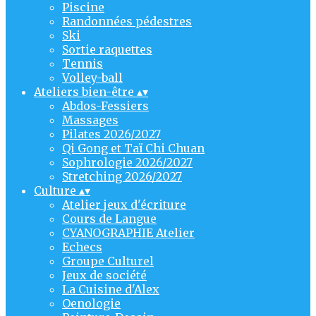
Piscine
Randonnées pédestres
Ski
Sortie raquettes
Tennis
Volley-ball
Ateliers bien-être
▴
▾
Abdos-Fessiers
Massages
Pilates 2026/2027
Qi Gong et Taï Chi Chuan
Sophrologie 2026/2027
Stretching 2026/2027
Culture
▴
▾
Atelier jeux d'écriture
Cours de Langue
CYANOGRAPHIE Atelier
Echecs
Groupe Culturel
Jeux de société
La Cuisine d'Alex
Oenologie