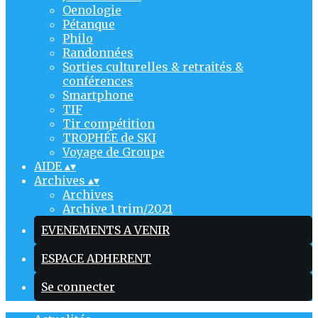
Oenologie
Pétanque
Philo
Randonnées
Sorties culturelles & retraités &
conférences
Smartphone
TIF
Tir compétition
TROPHÉE de SKI
Voyage de Groupe
AIDE
▴
▾
Archives
▴
▾
Archives
Archive 1 trim/2021
EVENEMENTS A VENIR
ESPACE ADHERENT
Se connecter