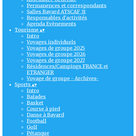
Permanences et correspondants
Salles Bayard ATSCAF 31
Responsables d'activités
Agenda Evènements
Tourisme
▴
▾
Intro
Voyages individuels
Voyages de groupe 2025
Voyages de groupe 2026
Voyages de groupe 2027
Résidences/Campings FRANCE et
ETRANGER
Voyage de groupe - Archives-
Sports
▴
▾
Intro
Balades
Basket
Course à pied
Danse à Bayard
Football
Golf
Pétanque