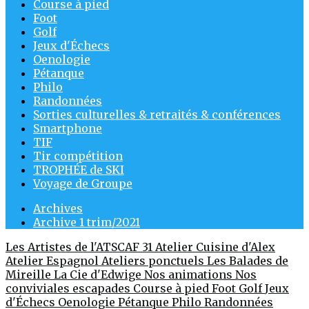
Course à pied
Foot
Golf
Jeux d'Échecs
Oenologie
Pétanque
Philo
Randonnées
Sorties culturelles & retraités & conférences
Smartphone
TIF
Tir compétition
TROPHÉE de SKI
Voyage de Groupe
Archives
Archive 1 trim/2021
Les Artistes de l'ATSCAF 31
Atelier Cuisine d'Alex
Atelier Espagnol
Ateliers ponctuels
Les Balades de
Mireille
La Cie d'Edwige
Nos animations
Nos
conviviales escapades
Course à pied
Foot
Golf
Jeux
d'Échecs
Oenologie
Pétanque
Philo
Randonnées