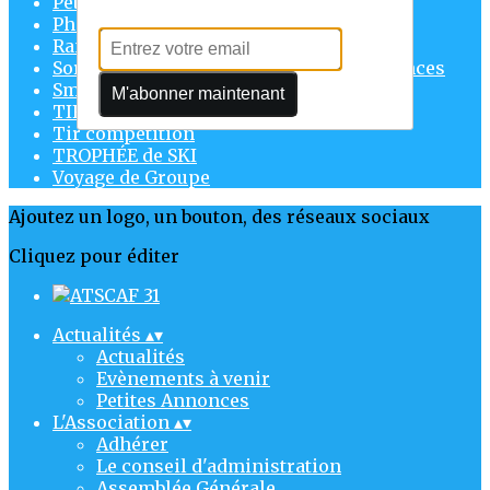
Pétanque
Philo
Randonnées
Sorties culturelles & retraités & conférences
Smartphone
M'abonner maintenant
TIF
Tir compétition
TROPHÉE de SKI
Voyage de Groupe
Ajoutez un logo, un bouton, des réseaux sociaux
Cliquez pour éditer
Actualités
▴
▾
Actualités
Evènements à venir
Petites Annonces
L'Association
▴
▾
Adhérer
Le conseil d'administration
Assemblée Générale