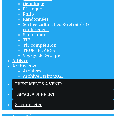
Oenologie
Pétanque
Philo
Randonnées
Sorties culturelles & retraités &
conférences
Smartphone
TIF
Tir compétition
TROPHÉE de SKI
Voyage de Groupe
AIDE
▴
▾
Archives
▴
▾
Archives
Archive 1 trim/2021
EVENEMENTS A VENIR
ESPACE ADHERENT
Se connecter