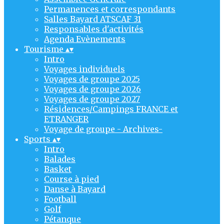
Permanences et correspondants
Salles Bayard ATSCAF 31
Responsables d'activités
Agenda Evènements
Tourisme
▴
▾
Intro
Voyages individuels
Voyages de groupe 2025
Voyages de groupe 2026
Voyages de groupe 2027
Résidences/Campings FRANCE et
ETRANGER
Voyage de groupe - Archives-
Sports
▴
▾
Intro
Balades
Basket
Course à pied
Danse à Bayard
Football
Golf
Pétanque