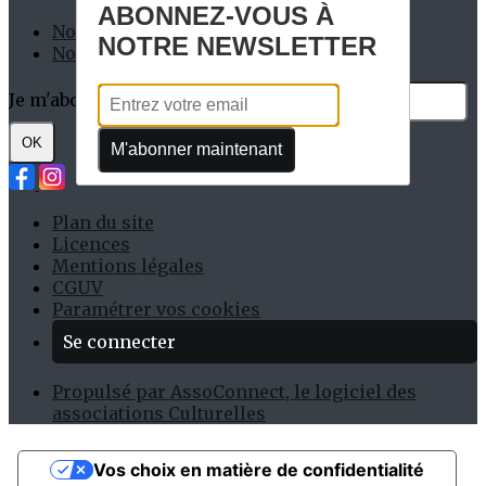
ABONNEZ-VOUS À
Nos Permanents
NOTRE NEWSLETTER
Nos Partenaires
Je m'abonne à la newsletter
OK
M'abonner maintenant
Plan du site
Licences
Mentions légales
CGUV
Paramétrer vos cookies
Se connecter
Propulsé par AssoConnect, le logiciel des
associations Culturelles
Vos choix en matière de confidentialité