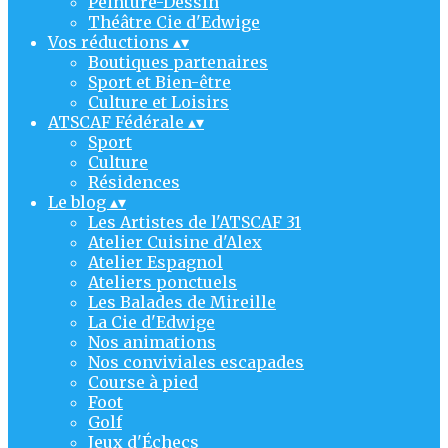
Peinture-Dessin
Théâtre Cie d'Edwige
Vos réductions
▴
▾
Boutiques partenaires
Sport et Bien-être
Culture et Loisirs
ATSCAF Fédérale
▴
▾
Sport
Culture
Résidences
Le blog
▴
▾
Les Artistes de l'ATSCAF 31
Atelier Cuisine d'Alex
Atelier Espagnol
Ateliers ponctuels
Les Balades de Mireille
La Cie d'Edwige
Nos animations
Nos conviviales escapades
Course à pied
Foot
Golf
Jeux d'Échecs