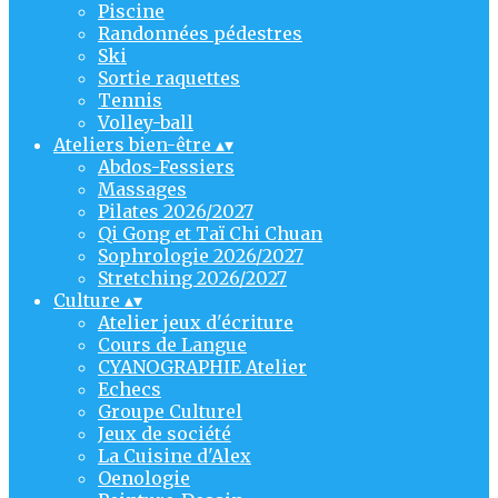
Piscine
Randonnées pédestres
Ski
Sortie raquettes
Tennis
Volley-ball
Ateliers bien-être
▴
▾
Abdos-Fessiers
Massages
Pilates 2026/2027
Qi Gong et Taï Chi Chuan
Sophrologie 2026/2027
Stretching 2026/2027
Culture
▴
▾
Atelier jeux d'écriture
Cours de Langue
CYANOGRAPHIE Atelier
Echecs
Groupe Culturel
Jeux de société
La Cuisine d'Alex
Oenologie