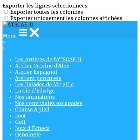
Exporter les lignes sélectionnées
Exporter toutes les colonnes
Exporter uniquement les colonnes affichées
Menu
<
>
Les Artistes de l'ATSCAF 31
Atelier Cuisine d'Alex
Atelier Espagnol
Ateliers ponctuels
Les Balades de Mireille
La Cie d'Edwige
Nos animations
Nos conviviales escapades
Course à pied
Foot
Golf
Jeux d'Échecs
Oenologie