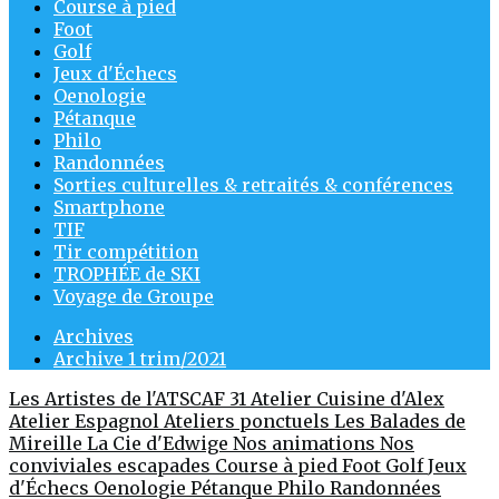
Course à pied
Foot
Golf
Jeux d'Échecs
Oenologie
Pétanque
Philo
Randonnées
Sorties culturelles & retraités & conférences
Smartphone
TIF
Tir compétition
TROPHÉE de SKI
Voyage de Groupe
Archives
Archive 1 trim/2021
Les Artistes de l'ATSCAF 31
Atelier Cuisine d'Alex
Atelier Espagnol
Ateliers ponctuels
Les Balades de
Mireille
La Cie d'Edwige
Nos animations
Nos
conviviales escapades
Course à pied
Foot
Golf
Jeux
d'Échecs
Oenologie
Pétanque
Philo
Randonnées