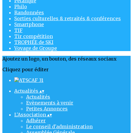
Pétanque
Philo
Randonnées
Sorties culturelles & retraités & conférences
Smartphone
TIF
Tir compétition
TROPHÉE de SKI
Voyage de Groupe
Ajoutez un logo, un bouton, des réseaux sociaux
Cliquez pour éditer
Actualités
▴
▾
Actualités
Evènements à venir
Petites Annonces
L'Association
▴
▾
Adhérer
Le conseil d'administration
Assemblée Générale