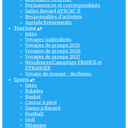
Permanences et correspondants
Salles Bayard ATSCAF 31
Responsables d'activités
Agenda Evènements
Tourisme
▴
▾
Intro
Voyages individuels
Voyages de groupe 2025
Voyages de groupe 2026
Voyages de groupe 2027
Résidences/Campings FRANCE et
ETRANGER
Voyage de groupe - Archives-
Sports
▴
▾
Intro
Balades
Basket
Course à pied
Danse à Bayard
Football
Golf
Pétanque