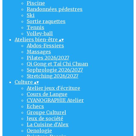
Piscine
Randonnées pédestres
Ski
Sortie raquettes
Tennis
Volley-ball
Ateliers bien-être
▴
▾
Abdos-Fessiers
Massages
Pilates 2026/2027
Qi Gong et Taï Chi Chuan
Sophrologie 2026/2027
Stretching 2026/2027
Culture
▴
▾
Atelier jeux d'écriture
Cours de Langue
CYANOGRAPHIE Atelier
Echecs
Groupe Culturel
Jeux de société
La Cuisine d'Alex
Oenologie