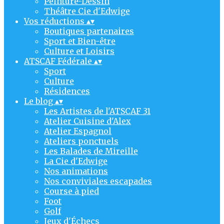
Peinture-Dessin
Théâtre Cie d'Edwige
Vos réductions
▴
▾
Boutiques partenaires
Sport et Bien-être
Culture et Loisirs
ATSCAF Fédérale
▴
▾
Sport
Culture
Résidences
Le blog
▴
▾
Les Artistes de l'ATSCAF 31
Atelier Cuisine d'Alex
Atelier Espagnol
Ateliers ponctuels
Les Balades de Mireille
La Cie d'Edwige
Nos animations
Nos conviviales escapades
Course à pied
Foot
Golf
Jeux d'Échecs