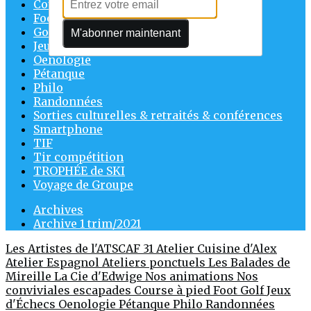
Course à pied
Foot
Golf
M'abonner maintenant
Jeux d'Échecs
Oenologie
Pétanque
Philo
Randonnées
Sorties culturelles & retraités & conférences
Smartphone
TIF
Tir compétition
TROPHÉE de SKI
Voyage de Groupe
Archives
Archive 1 trim/2021
Les Artistes de l'ATSCAF 31
Atelier Cuisine d'Alex
Atelier Espagnol
Ateliers ponctuels
Les Balades de
Mireille
La Cie d'Edwige
Nos animations
Nos
conviviales escapades
Course à pied
Foot
Golf
Jeux
d'Échecs
Oenologie
Pétanque
Philo
Randonnées