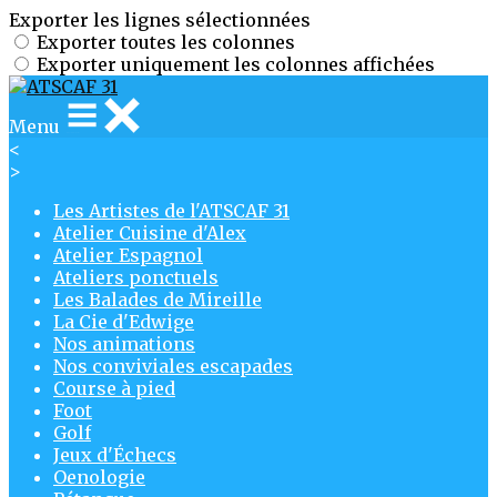
Exporter les lignes sélectionnées
Exporter toutes les colonnes
Exporter uniquement les colonnes affichées
Menu
<
>
Les Artistes de l'ATSCAF 31
Atelier Cuisine d'Alex
Atelier Espagnol
Ateliers ponctuels
Les Balades de Mireille
La Cie d'Edwige
Nos animations
Nos conviviales escapades
Course à pied
Foot
Golf
Jeux d'Échecs
Oenologie