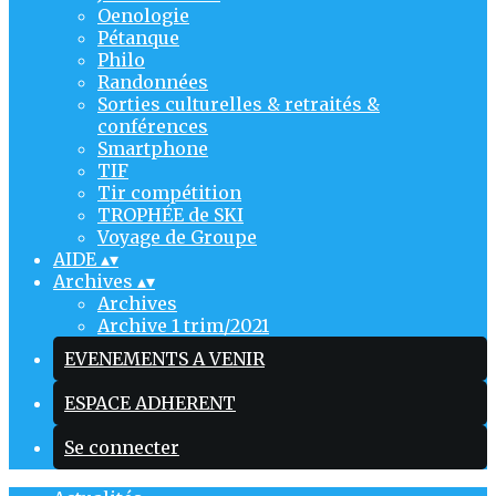
Oenologie
Pétanque
Philo
Randonnées
Sorties culturelles & retraités &
conférences
Smartphone
TIF
Tir compétition
TROPHÉE de SKI
Voyage de Groupe
AIDE
▴
▾
Archives
▴
▾
Archives
Archive 1 trim/2021
EVENEMENTS A VENIR
ESPACE ADHERENT
Se connecter