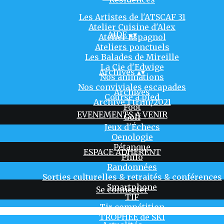
Les Artistes de l'ATSCAF 31
Atelier Cuisine d'Alex
AIDE
▴
▾
Atelier Espagnol
Ateliers ponctuels
Les Balades de Mireille
La Cie d'Edwige
Archives
▴
▾
Nos animations
Nos conviviales escapades
Archives
Course à pied
Archive 1 trim/2021
Foot
EVENEMENTS A VENIR
Golf
Jeux d'Échecs
Oenologie
Pétanque
ESPACE ADHERENT
Philo
Randonnées
Sorties culturelles & retraités & conférences
Smartphone
Se connecter
TIF
Tir compétition
TROPHÉE de SKI