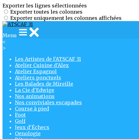
Exporter les lignes sélectionnées
Exporter toutes les colonnes
Exporter uniquement les colonnes affichées
Menu
<
>
Les Artistes de l'ATSCAF 31
Atelier Cuisine d'Alex
Atelier Espagnol
Ateliers ponctuels
Les Balades de Mireille
La Cie d'Edwige
Nos animations
Nos conviviales escapades
Course à pied
Foot
Golf
Jeux d'Échecs
Oenologie