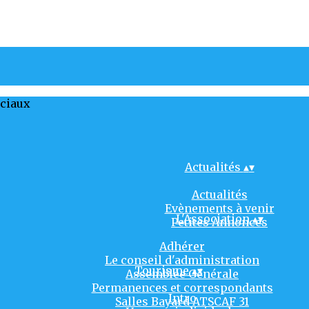
ociaux
Actualités
▴
▾
Actualités
Evènements à venir
L'Association
▴
▾
Petites Annonces
Adhérer
Le conseil d'administration
Tourisme
▴
▾
Assemblée Générale
Permanences et correspondants
Intro
Salles Bayard ATSCAF 31