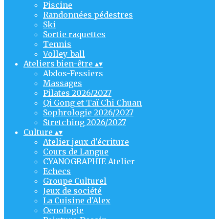
Piscine
Randonnées pédestres
Ski
Sortie raquettes
Tennis
Volley-ball
Ateliers bien-être
▴
▾
Abdos-Fessiers
Massages
Pilates 2026/2027
Qi Gong et Taï Chi Chuan
Sophrologie 2026/2027
Stretching 2026/2027
Culture
▴
▾
Atelier jeux d'écriture
Cours de Langue
CYANOGRAPHIE Atelier
Echecs
Groupe Culturel
Jeux de société
La Cuisine d'Alex
Oenologie