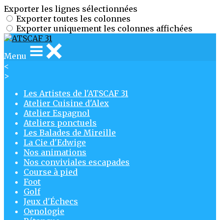
Exporter les lignes sélectionnées
Exporter toutes les colonnes
Exporter uniquement les colonnes affichées
Menu
<
>
Les Artistes de l'ATSCAF 31
Atelier Cuisine d'Alex
Atelier Espagnol
Ateliers ponctuels
Les Balades de Mireille
La Cie d'Edwige
Nos animations
Nos conviviales escapades
Course à pied
Foot
Golf
Jeux d'Échecs
Oenologie