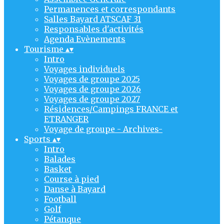
Permanences et correspondants
Salles Bayard ATSCAF 31
Responsables d'activités
Agenda Evènements
Tourisme
▴
▾
Intro
Voyages individuels
Voyages de groupe 2025
Voyages de groupe 2026
Voyages de groupe 2027
Résidences/Campings FRANCE et
ETRANGER
Voyage de groupe - Archives-
Sports
▴
▾
Intro
Balades
Basket
Course à pied
Danse à Bayard
Football
Golf
Pétanque