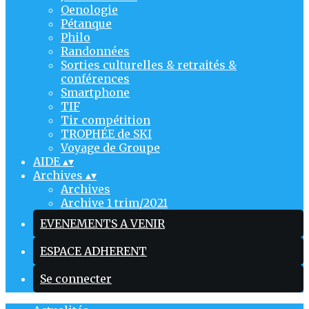
Oenologie
Pétanque
Philo
Randonnées
Sorties culturelles & retraités &
conférences
Smartphone
TIF
Tir compétition
TROPHÉE de SKI
Voyage de Groupe
AIDE
▴
▾
Archives
▴
▾
Archives
Archive 1 trim/2021
EVENEMENTS A VENIR
ESPACE ADHERENT
Se connecter