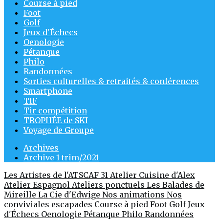
Course à pied
Foot
Golf
Jeux d'Échecs
Oenologie
Pétanque
Philo
Randonnées
Sorties culturelles & retraités & conférences
Smartphone
TIF
Tir compétition
TROPHÉE de SKI
Voyage de Groupe
Archives
Archive 1 trim/2021
Les Artistes de l'ATSCAF 31
Atelier Cuisine d'Alex
Atelier Espagnol
Ateliers ponctuels
Les Balades de
Mireille
La Cie d'Edwige
Nos animations
Nos
conviviales escapades
Course à pied
Foot
Golf
Jeux
d'Échecs
Oenologie
Pétanque
Philo
Randonnées