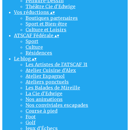
Peinture-Dessin
Théâtre Cie d'Edwige
Vos réductions
▴
▾
Boutiques partenaires
Sport et Bien-être
Culture et Loisirs
ATSCAF Fédérale
▴
▾
Sport
Culture
Résidences
Le blog
▴
▾
Les Artistes de l'ATSCAF 31
Atelier Cuisine d'Alex
Atelier Espagnol
Ateliers ponctuels
Les Balades de Mireille
La Cie d'Edwige
Nos animations
Nos conviviales escapades
Course à pied
Foot
Golf
Jeux d'Échecs