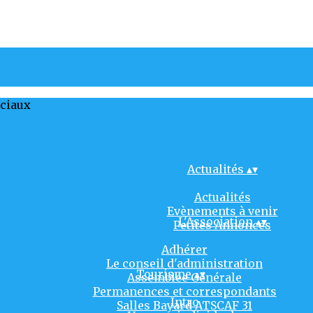
ociaux
Actualités
▴
▾
Actualités
Evènements à venir
L'Association
▴
▾
Petites Annonces
Adhérer
Le conseil d'administration
Tourisme
▴
▾
Assemblée Générale
Permanences et correspondants
Intro
Salles Bayard ATSCAF 31