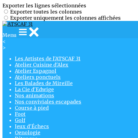
Exporter les lignes sélectionnées
Exporter toutes les colonnes
Exporter uniquement les colonnes affichées
Menu
<
>
Les Artistes de l'ATSCAF 31
Atelier Cuisine d'Alex
Atelier Espagnol
Ateliers ponctuels
Les Balades de Mireille
La Cie d'Edwige
Nos animations
Nos conviviales escapades
Course à pied
Foot
Golf
Jeux d'Échecs
Oenologie