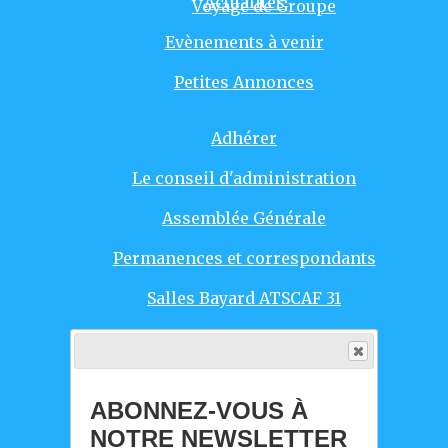
Actualités
Voyage de Groupe
Evènements à venir
Petites Annonces
Adhérer
Le conseil d'administration
Assemblée Générale
Permanences et correspondants
Salles Bayard ATSCAF 31
Responsables d'activités
Agenda Evènements
ABONNEZ-VOUS À
Intro
NOTRE NEWSLETTER