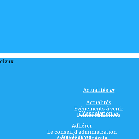
ociaux
Actualités
▴
▾
Actualités
Evènements à venir
L'Association
▴
▾
Petites Annonces
Adhérer
Le conseil d'administration
Tourisme
▴
▾
Assemblée Générale