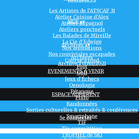
Les Artistes de l'ATSCAF 31
Atelier Cuisine d'Alex
AIDE
▴
▾
Atelier Espagnol
Ateliers ponctuels
Les Balades de Mireille
La Cie d'Edwige
Archives
▴
▾
Nos animations
Nos conviviales escapades
Archives
Course à pied
Archive 1 trim/2021
Foot
EVENEMENTS A VENIR
Golf
Jeux d'Échecs
Oenologie
Pétanque
ESPACE ADHERENT
Philo
Randonnées
Sorties culturelles & retraités & conférences
Smartphone
Se connecter
TIF
Tir compétition
TROPHÉE de SKI