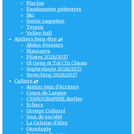
Piscine
Randonnées pédestres
Ski
Sortie raquettes
Tennis
Volley-ball
Ateliers bien-être
▴
▾
Abdos-Fessiers
Massages
Pilates 2026/2027
Qi Gong et Taï Chi Chuan
Sophrologie 2026/2027
Stretching 2026/2027
Culture
▴
▾
Atelier jeux d'écriture
Cours de Langue
CYANOGRAPHIE Atelier
Echecs
Groupe Culturel
Jeux de société
La Cuisine d'Alex
Oenologie