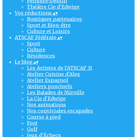
Peinture-Dessin
Théâtre Cie d'Edwige
Vos réductions
▴
▾
Boutiques partenaires
Sport et Bien-être
Culture et Loisirs
ATSCAF Fédérale
▴
▾
Sport
Culture
Résidences
Le blog
▴
▾
Les Artistes de l'ATSCAF 31
Atelier Cuisine d'Alex
Atelier Espagnol
Ateliers ponctuels
Les Balades de Mireille
La Cie d'Edwige
Nos animations
Nos conviviales escapades
Course à pied
Foot
Golf
Jeux d'Échecs