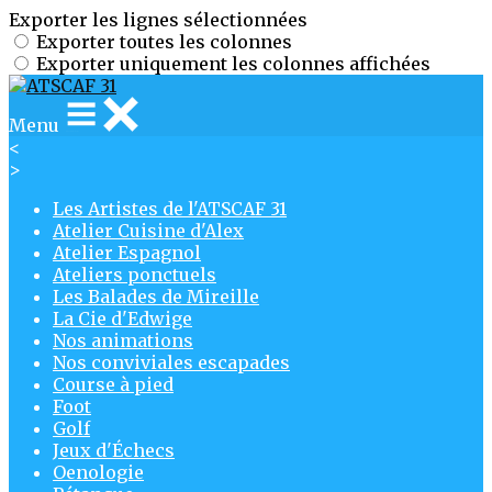
Exporter les lignes sélectionnées
Exporter toutes les colonnes
Exporter uniquement les colonnes affichées
Menu
<
>
Les Artistes de l'ATSCAF 31
Atelier Cuisine d'Alex
Atelier Espagnol
Ateliers ponctuels
Les Balades de Mireille
La Cie d'Edwige
Nos animations
Nos conviviales escapades
Course à pied
Foot
Golf
Jeux d'Échecs
Oenologie