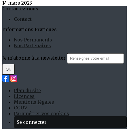
14 mars 2023
Contactez-nous
Contact
Informations Pratiques
Nos Permanents
Nos Partenaires
Je m'abonne à la newsletter
OK
Plan du site
Licences
Mentions légales
CGUV
Paramétrer vos cookies
Se connecter