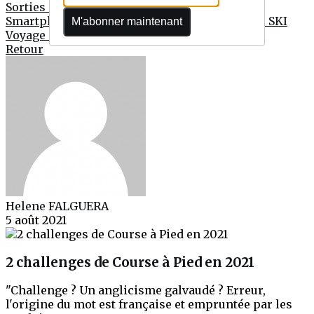
Sorties culturelles & retraités & conférences
Smartphone
TIF
Tir compétition
TROPHÉE de SKI
M'abonner maintenant
Voyage de Groupe
Retour
Helene FALGUERA
5 août 2021
2 challenges de Course à Pied en 2021
"Challenge ? Un anglicisme galvaudé ? Erreur,
l'origine du mot est française et empruntée par les