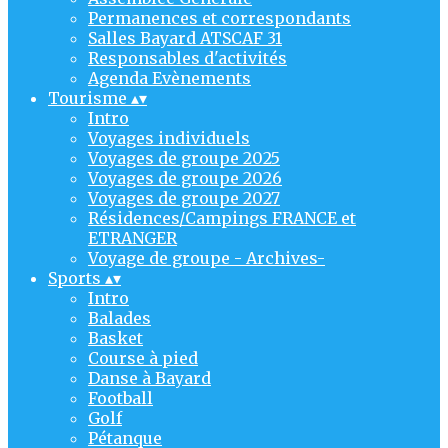
Permanences et correspondants
Salles Bayard ATSCAF 31
Responsables d'activités
Agenda Evènements
Tourisme
▴
▾
Intro
Voyages individuels
Voyages de groupe 2025
Voyages de groupe 2026
Voyages de groupe 2027
Résidences/Campings FRANCE et
ETRANGER
Voyage de groupe - Archives-
Sports
▴
▾
Intro
Balades
Basket
Course à pied
Danse à Bayard
Football
Golf
Pétanque