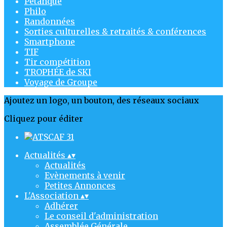
Pétanque
Philo
Randonnées
Sorties culturelles & retraités & conférences
Smartphone
TIF
Tir compétition
TROPHÉE de SKI
Voyage de Groupe
Ajoutez un logo, un bouton, des réseaux sociaux
Cliquez pour éditer
Actualités
▴
▾
Actualités
Evènements à venir
Petites Annonces
L'Association
▴
▾
Adhérer
Le conseil d'administration
Assemblée Générale