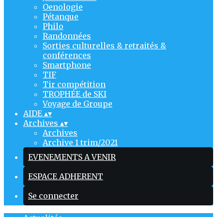
Oenologie
Pétanque
Philo
Randonnées
Sorties culturelles & retraités &
conférences
Smartphone
TIF
Tir compétition
TROPHÉE de SKI
Voyage de Groupe
AIDE
▴
▾
Archives
▴
▾
Archives
Archive 1 trim/2021
EVENEMENTS A VENIR
ESPACE ADHERENT
Se connecter