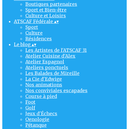
Boutiques partenaires
Sport et Bien-être
Culture et Loisirs
ATSCAF Fédérale
▴
▾
Sport
Culture
Résidences
Le blog
▴
▾
Les Artistes de l'ATSCAF 31
Atelier Cuisine d'Alex
Atelier Espagnol
Ateliers ponctuels
Les Balades de Mireille
La Cie d'Edwige
Nos animations
Nos conviviales escapades
Course à pied
Foot
Golf
Jeux d'Échecs
Oenologie
Pétanque