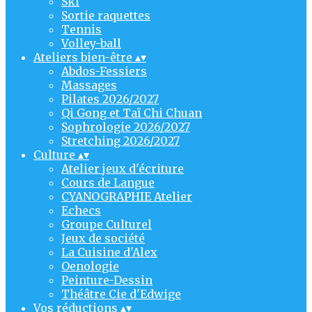
Ski
Sortie raquettes
Tennis
Volley-ball
Ateliers bien-être
▴
▾
Abdos-Fessiers
Massages
Pilates 2026/2027
Qi Gong et Taï Chi Chuan
Sophrologie 2026/2027
Stretching 2026/2027
Culture
▴
▾
Atelier jeux d'écriture
Cours de Langue
CYANOGRAPHIE Atelier
Echecs
Groupe Culturel
Jeux de société
La Cuisine d'Alex
Oenologie
Peinture-Dessin
Théâtre Cie d'Edwige
Vos réductions
▴
▾