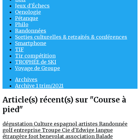
Jeux d'Échecs
Oenologie
Pétanque
Philo
Randonnées
Sorties culturelles & retraités & conférences
Smartphone
TIF
Tir compétition
TROPHÉE de SKI
Voyage de Groupe
Archives
Archive 1 trim/2021
Article(s) récent(s) sur "Course à
pied"
dégustation
Culture
espagnol
artistes
Randonnée
golf entreprise
Troupe Cie d'Edwige
langue
étrangère
foot
benevolat
association
Balade