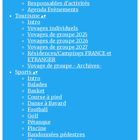
Responsables d'activités
Agenda Evènements
Tourisme
▴
▾
Intro
Voyages individuels
Voyages de groupe 2025
Voyages de groupe 2026
Voyages de groupe 2027
Résidences/Campings FRANCE et
ETRANGER
Voyage de groupe - Archives-
Sports
▴
▾
Intro
Balades
Basket
Course à pied
Danse à Bayard
Football
Golf
Pétanque
Piscine
Randonnées pédestres