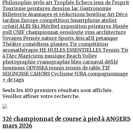
Philosophie
style
art
Trophée
Echecs jeux de l'esprit
Tourisme
peintures
dessins
lac
Gastronomie
Billetterie
Avantages et réductions
bowling
Art Déco
Jardins
Europe
compétition
Smartphone
atelier
créatif
ALBI
Ski
Méribel
exposition peintures
Musée
golf
CNIF
championnat
oenologie
vins
architecture
Voyages
Pensée
nature
Sports
Atscaf31
petanque
Théâtre
comédiens
plantes
Tir compétition
aromathérapie
HE
HUILES ESSENTIELLES
Tennis
Tir
à l'Arc
Magiciens
musique
Beach Volley
photographie
cyanographie
bleu
carnaval
défilé
houmous
ODYSSEA
tennis
tennis de table
TIF
SEIGNOSSE
CAHORS
Cyclisme
JURA
compagnonnage
+ de tags
Seuls les 100 premiers résultats sont affichés.
Veuillez affiner votre recherche.
32è championnat de course à pied à ANGERS
mars 2026