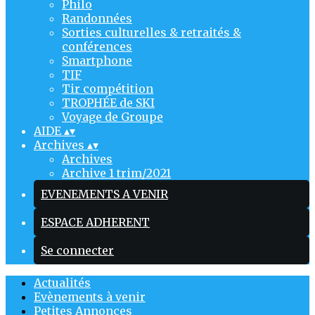
Philo
Randonnées
Sorties culturelles & retraités &
conférences
Smartphone
TIF
Tir compétition
TROPHÉE de SKI
Voyage de Groupe
AIDE
▴
▾
Archives
▴
▾
Archives
Archive 1 trim/2021
EVENEMENTS A VENIR
ESPACE ADHERENT
Se connecter
Actualités
Evènements à venir
Petites Annonces