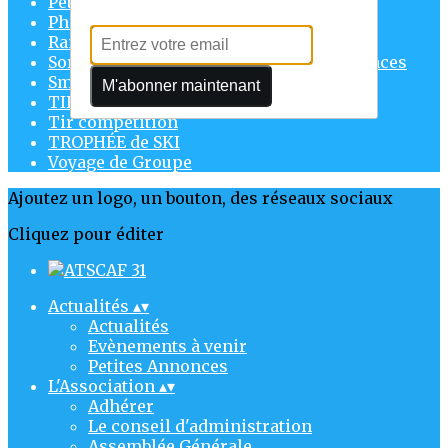
Pétanque
Philo
Randonnées
Sorties culturelles & retraités & conférences
Smartphone
M'abonner maintenant
TIF
Tir compétition
TROPHÉE de SKI
Voyage de Groupe
Ajoutez un logo, un bouton, des réseaux sociaux
Cliquez pour éditer
Actualités
▴
▾
Actualités
Evènements à venir
Petites Annonces
L'Association
▴
▾
Adhérer
Le conseil d'administration
Assemblée Générale