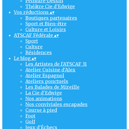
Peinture-Dessin
Théâtre Cie d'Edwige
Vos réductions
▴
▾
Boutiques partenaires
Sport et Bien-être
Culture et Loisirs
ATSCAF Fédérale
▴
▾
Sport
Culture
Résidences
Le blog
▴
▾
Les Artistes de l'ATSCAF 31
Atelier Cuisine d'Alex
Atelier Espagnol
Ateliers ponctuels
Les Balades de Mireille
La Cie d'Edwige
Nos animations
Nos conviviales escapades
Course à pied
Foot
Golf
Jeux d'Échecs