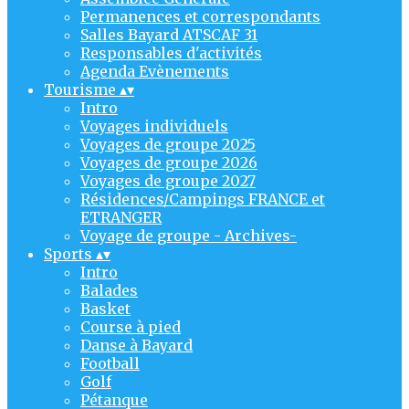
Permanences et correspondants
Salles Bayard ATSCAF 31
Responsables d'activités
Agenda Evènements
Tourisme
▴
▾
Intro
Voyages individuels
Voyages de groupe 2025
Voyages de groupe 2026
Voyages de groupe 2027
Résidences/Campings FRANCE et
ETRANGER
Voyage de groupe - Archives-
Sports
▴
▾
Intro
Balades
Basket
Course à pied
Danse à Bayard
Football
Golf
Pétanque