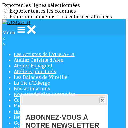
Exporter les lignes sélectionnées
Exporter toutes les colonnes
Exporter uniquement les colonnes affichées
Menu
<
>
Les Artistes de l'ATSCAF 31
Atelier Cuisine d'Alex
Atelier Espagnol
Ateliers ponctuels
Les Balades de Mireille
La Cie d'Edwige
Nos animations
Nos conviviales escapades
Course à pied
Foot
Golf
ABONNEZ-VOUS À
Jeux d'Échecs
Oenologie
NOTRE NEWSLETTER