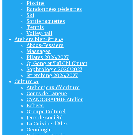
Piscine
Randonnées pédestres
Ski
Sortie raquettes
Tennis
Volley-ball
Ateliers bien-être
▴
▾
Abdos-Fessiers
Massages
Pilates 2026/2027
Qi Gong et Taï Chi Chuan
Sophrologie 2026/2027
Stretching 2026/2027
Culture
▴
▾
Atelier jeux d'écriture
Cours de Langue
CYANOGRAPHIE Atelier
Echecs
Groupe Culturel
Jeux de société
La Cuisine d'Alex
Oenologie