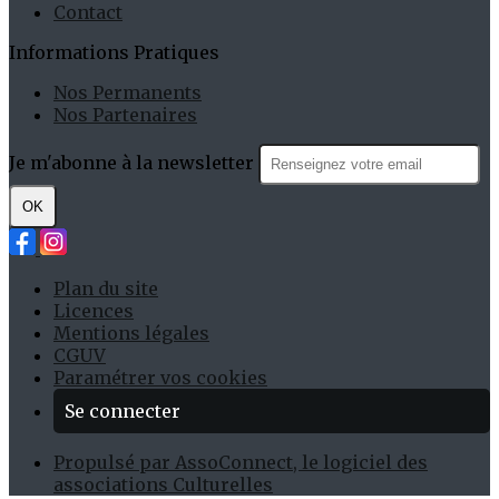
Contact
Informations Pratiques
Nos Permanents
Nos Partenaires
Je m'abonne à la newsletter
OK
Plan du site
Licences
Mentions légales
CGUV
Paramétrer vos cookies
Se connecter
Propulsé par AssoConnect, le logiciel des
associations Culturelles