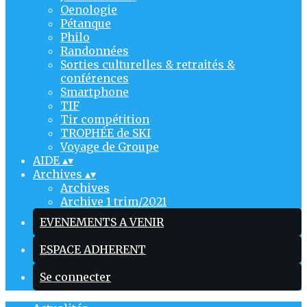
Oenologie
Pétanque
Philo
Randonnées
Sorties culturelles & retraités &
conférences
Smartphone
TIF
Tir compétition
TROPHÉE de SKI
Voyage de Groupe
AIDE
▴
▾
Archives
▴
▾
Archives
Archive 1 trim/2021
EVENEMENTS A VENIR
ESPACE ADHERENT
Se connecter