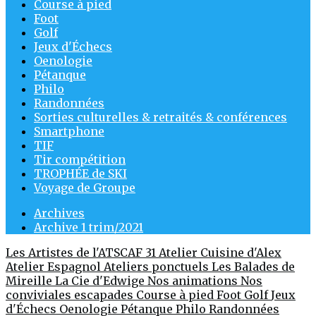
Course à pied
Foot
Golf
Jeux d'Échecs
Oenologie
Pétanque
Philo
Randonnées
Sorties culturelles & retraités & conférences
Smartphone
TIF
Tir compétition
TROPHÉE de SKI
Voyage de Groupe
Archives
Archive 1 trim/2021
Les Artistes de l'ATSCAF 31
Atelier Cuisine d'Alex
Atelier Espagnol
Ateliers ponctuels
Les Balades de
Mireille
La Cie d'Edwige
Nos animations
Nos
conviviales escapades
Course à pied
Foot
Golf
Jeux
d'Échecs
Oenologie
Pétanque
Philo
Randonnées