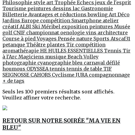
Philosophie
style
art
Trophée
Echecs jeux de l'esprit
Tourisme
peintures
dessins
lac
Gastronomie
Billetterie
Avantages et réductions
bowling
Art Déco
Jardins
Europe
compétition
Smartphone
atelier
créatif
ALBI
Ski
Méribel
exposition peintures
Musée
golf
CNIF
championnat
oenologie
vins
architecture
Course à pied
Voyages
Pensée
nature
Sports
Atscaf31
petanque
Théâtre
plantes
Tir compétition
aromathérapie
HE
HUILES ESSENTIELLES
Tennis
Tir
à l'Arc
Magiciens
musique
Beach Volley
photographie
cyanographie
bleu
carnaval
défilé
houmous
ODYSSEA
tennis
tennis de table
TIF
SEIGNOSSE
CAHORS
Cyclisme
JURA
compagnonnage
+ de tags
Seuls les 100 premiers résultats sont affichés.
Veuillez affiner votre recherche.
RETOUR SUR NOTRE SOIRÉE "MA VIE EN
BLEU"