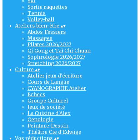
Ski
Sortie raquettes
Tennis
Volley-ball
Ateliers bien-être
▴
▾
Abdos-Fessiers
Massages
Pilates 2026/2027
Qi Gong et Taï Chi Chuan
Sophrologie 2026/2027
Stretching 2026/2027
Culture
▴
▾
Atelier jeux d'écriture
Cours de Langue
CYANOGRAPHIE Atelier
Echecs
Groupe Culturel
Jeux de société
La Cuisine d'Alex
Oenologie
Peinture-Dessin
Théâtre Cie d'Edwige
Vos réductions
▴
▾