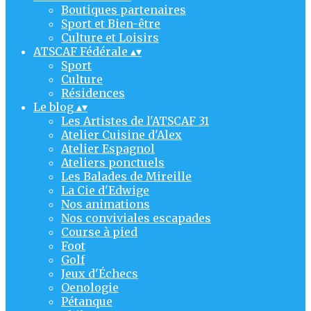
Boutiques partenaires
Sport et Bien-être
Culture et Loisirs
ATSCAF Fédérale
▴
▾
Sport
Culture
Résidences
Le blog
▴
▾
Les Artistes de l'ATSCAF 31
Atelier Cuisine d'Alex
Atelier Espagnol
Ateliers ponctuels
Les Balades de Mireille
La Cie d'Edwige
Nos animations
Nos conviviales escapades
Course à pied
Foot
Golf
Jeux d'Échecs
Oenologie
Pétanque