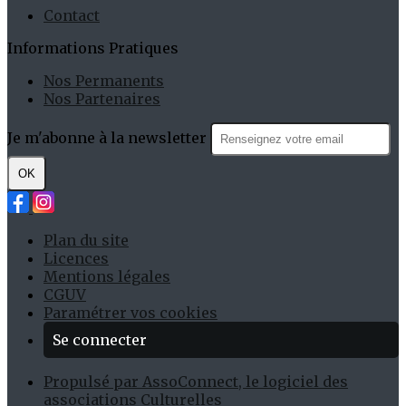
Contact
Informations Pratiques
Nos Permanents
Nos Partenaires
Je m'abonne à la newsletter
OK
Plan du site
Licences
Mentions légales
CGUV
Paramétrer vos cookies
Se connecter
Propulsé par AssoConnect, le logiciel des
associations Culturelles