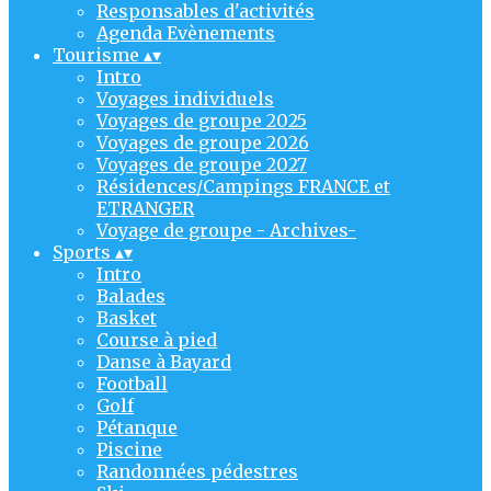
Responsables d'activités
Agenda Evènements
Tourisme
▴
▾
Intro
Voyages individuels
Voyages de groupe 2025
Voyages de groupe 2026
Voyages de groupe 2027
Résidences/Campings FRANCE et
ETRANGER
Voyage de groupe - Archives-
Sports
▴
▾
Intro
Balades
Basket
Course à pied
Danse à Bayard
Football
Golf
Pétanque
Piscine
Randonnées pédestres