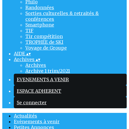
Philo
Randonnées
Sorties culturelles & retraités &
conférences
Smartphone
TIF
Tir compétition
TROPHÉE de SKI
Voyage de Groupe
AIDE
▴
▾
Archives
▴
▾
Archives
Archive 1 trim/2021
EVENEMENTS A VENIR
ESPACE ADHERENT
Se connecter
Actualités
Evènements à venir
Petites Annonces