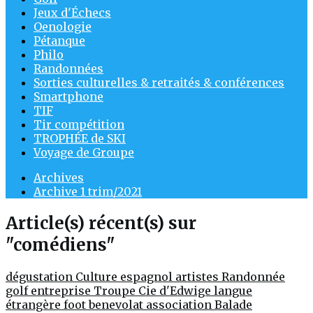
Jeux d'Échecs
Oenologie
Pétanque
Philo
Randonnées
Sorties culturelles & retraités & conférences
Smartphone
TIF
Tir compétition
TROPHÉE de SKI
Voyage de Groupe
Archives
Archive 1 trim/2021
Article(s) récent(s) sur
"comédiens"
dégustation
Culture
espagnol
artistes
Randonnée
golf entreprise
Troupe Cie d'Edwige
langue
étrangère
foot
benevolat
association
Balade