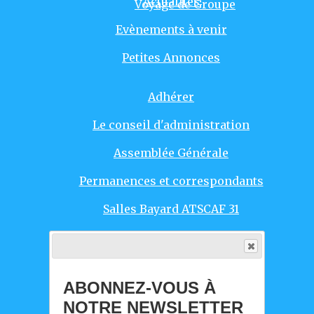
Actualités
Voyage de Groupe
Evènements à venir
Petites Annonces
Adhérer
Le conseil d'administration
Assemblée Générale
Permanences et correspondants
Salles Bayard ATSCAF 31
Responsables d'activités
Agenda Evènements
ABONNEZ-VOUS À
Intro
NOTRE NEWSLETTER