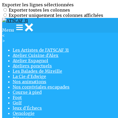
Exporter les lignes sélectionnées
Exporter toutes les colonnes
Exporter uniquement les colonnes affichées
Menu
<
>
Les Artistes de l'ATSCAF 31
Atelier Cuisine d'Alex
Atelier Espagnol
Ateliers ponctuels
Les Balades de Mireille
La Cie d'Edwige
Nos animations
Nos conviviales escapades
Course à pied
Foot
Golf
Jeux d'Échecs
Oenologie