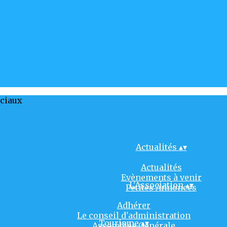
ociaux
Actualités
▴
▾
Actualités
Evènements à venir
L'Association
▴
▾
Petites Annonces
Adhérer
Le conseil d'administration
Tourisme
▴
▾
Assemblée Générale