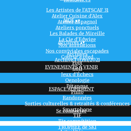
Les Artistes de l'ATSCAF 31
Atelier Cuisine d'Alex
AIDE
▴
▾
Atelier Espagnol
Ateliers ponctuels
Les Balades de Mireille
La Cie d'Edwige
Archives
▴
▾
Nos animations
Nos conviviales escapades
Archives
Course à pied
Archive 1 trim/2021
Foot
EVENEMENTS A VENIR
Golf
Jeux d'Échecs
Oenologie
Pétanque
ESPACE ADHERENT
Philo
Randonnées
Sorties culturelles & retraités & conférences
Smartphone
Se connecter
TIF
Tir compétition
TROPHÉE de SKI