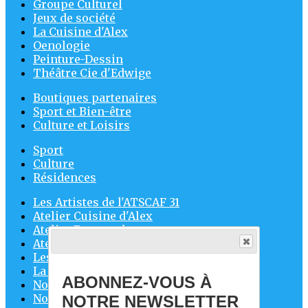
Groupe Culturel
Jeux de société
La Cuisine d'Alex
Oenologie
Peinture-Dessin
Théâtre Cie d'Edwige
Boutiques partenaires
Sport et Bien-être
Culture et Loisirs
Sport
Culture
Résidences
Les Artistes de l'ATSCAF 31
Atelier Cuisine d'Alex
Atelier Espagnol
Ateliers ponctuels
Les Balades de Mireille
La Cie d'Edwige
ABONNEZ-VOUS À
Nos animations
Nos conviviales escapades
NOTRE NEWSLETTER