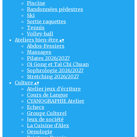
Piscine
Randonnées pédestres
Ski
Sortie raquettes
Tennis
Volley-ball
Ateliers bien-être
▴
▾
Abdos-Fessiers
Massages
Pilates 2026/2027
Qi Gong et Taï Chi Chuan
Sophrologie 2026/2027
Stretching 2026/2027
Culture
▴
▾
Atelier jeux d'écriture
Cours de Langue
CYANOGRAPHIE Atelier
Echecs
Groupe Culturel
Jeux de société
La Cuisine d'Alex
Oenologie