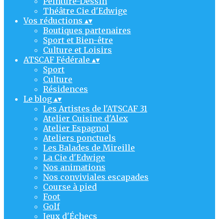
Peinture-Dessin
Théâtre Cie d'Edwige
Vos réductions
▴
▾
Boutiques partenaires
Sport et Bien-être
Culture et Loisirs
ATSCAF Fédérale
▴
▾
Sport
Culture
Résidences
Le blog
▴
▾
Les Artistes de l'ATSCAF 31
Atelier Cuisine d'Alex
Atelier Espagnol
Ateliers ponctuels
Les Balades de Mireille
La Cie d'Edwige
Nos animations
Nos conviviales escapades
Course à pied
Foot
Golf
Jeux d'Échecs