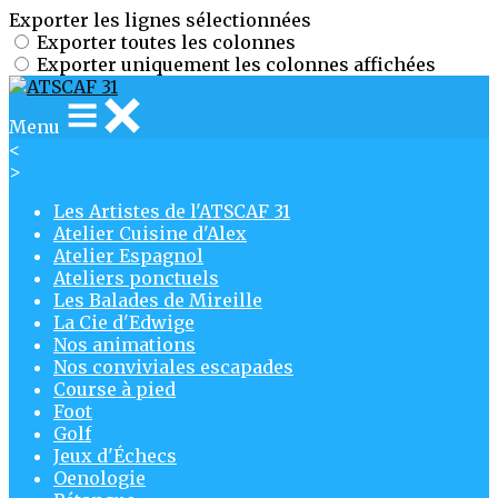
Exporter les lignes sélectionnées
Exporter toutes les colonnes
Exporter uniquement les colonnes affichées
Menu
<
>
Les Artistes de l'ATSCAF 31
Atelier Cuisine d'Alex
Atelier Espagnol
Ateliers ponctuels
Les Balades de Mireille
La Cie d'Edwige
Nos animations
Nos conviviales escapades
Course à pied
Foot
Golf
Jeux d'Échecs
Oenologie