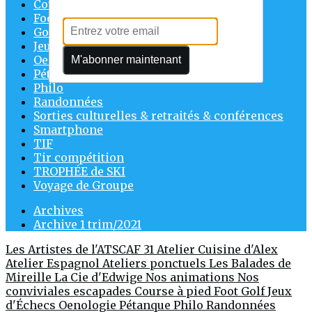
Course à pied
Foot
Golf
Jeux d'Échecs
Oenologie
M'abonner maintenant
Pétanque
Philo
Randonnées
Sorties culturelles & retraités & conférences
Smartphone
TIF
Tir compétition
TROPHÉE de SKI
Voyage de Groupe
Archives
Archive 1 trim/2021
Les Artistes de l'ATSCAF 31
Atelier Cuisine d'Alex
Atelier Espagnol
Ateliers ponctuels
Les Balades de
Mireille
La Cie d'Edwige
Nos animations
Nos
conviviales escapades
Course à pied
Foot
Golf
Jeux
d'Échecs
Oenologie
Pétanque
Philo
Randonnées