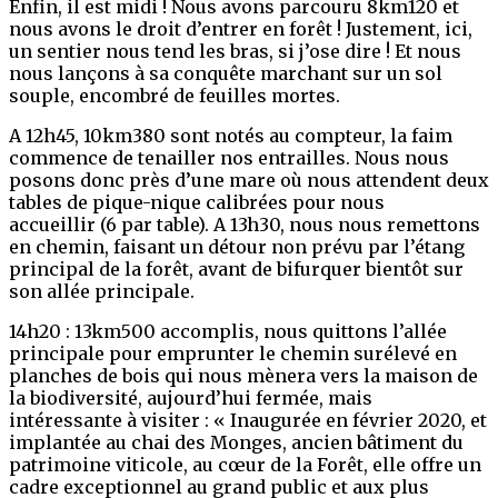
Enfin, il est midi ! Nous avons parcouru 8km120 et
nous avons le droit d’entrer en forêt ! Justement, ici,
un sentier nous tend les bras, si j’ose dire ! Et nous
nous lançons à sa conquête marchant sur un sol
souple, encombré de feuilles mortes.
A 12h45, 10km380 sont notés au compteur, la faim
commence de tenailler nos entrailles. Nous nous
posons donc près d’une mare où nous attendent deux
tables de pique-nique calibrées pour nous
accueillir (6 par table). A 13h30, nous nous remettons
en chemin, faisant un détour non prévu par l’étang
principal de la forêt, avant de bifurquer bientôt sur
son allée principale.
14h20 : 13km500 accomplis, nous quittons l’allée
principale pour emprunter le chemin surélevé en
planches de bois qui nous mènera vers la maison de
la biodiversité, aujourd’hui fermée, mais
intéressante à visiter : « Inaugurée en février 2020, et
implantée au chai des Monges, ancien bâtiment du
patrimoine viticole, au cœur de la Forêt, elle offre un
cadre exceptionnel au grand public et aux plus