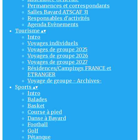
Permanences et correspondants
Salles Bayard ATSCAF 31
Responsables d'activités
Agenda Evènements
Tourisme
▴
▾
Intro
Voyages individuels
Voyages de groupe 2025
Voyages de groupe 2026
Voyages de groupe 2027
Résidences/Campings FRANCE et
ETRANGER
Voyage de groupe - Archives-
Sports
▴
▾
Intro
Balades
Basket
Course à pied
Danse à Bayard
Football
Golf
Pétanque