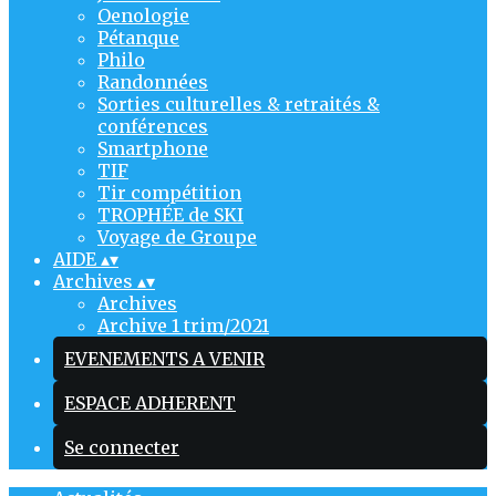
Oenologie
Pétanque
Philo
Randonnées
Sorties culturelles & retraités &
conférences
Smartphone
TIF
Tir compétition
TROPHÉE de SKI
Voyage de Groupe
AIDE
▴
▾
Archives
▴
▾
Archives
Archive 1 trim/2021
EVENEMENTS A VENIR
ESPACE ADHERENT
Se connecter