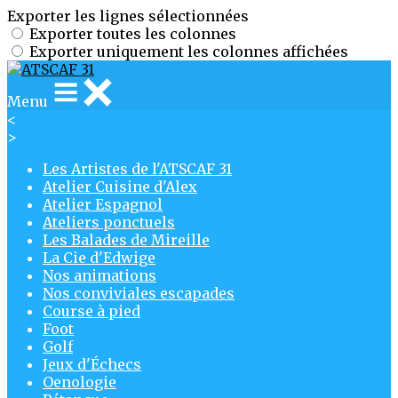
Exporter les lignes sélectionnées
Exporter toutes les colonnes
Exporter uniquement les colonnes affichées
Menu
<
>
Les Artistes de l'ATSCAF 31
Atelier Cuisine d'Alex
Atelier Espagnol
Ateliers ponctuels
Les Balades de Mireille
La Cie d'Edwige
Nos animations
Nos conviviales escapades
Course à pied
Foot
Golf
Jeux d'Échecs
Oenologie