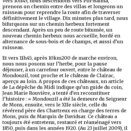
Vers 10h45, nous descendons vers Pin-Balma,
prenons un chemin entre des villas et longeons un
ruisseau pour reprendre la route afin de traverser
définitivement le village. Dix minutes plus tard, nous
bifurquons sur un chemin herbeux fortement
descendant. Après un peu de route bitumée, un
nouveau chemin herbeux nous accueille, bordé en
alternance de sous-bois et de champs, et aussi d’un
ruisseau.
Et vers 11h45, après 10km200 de marche environ,
nous nous posons sur l’herbe, pour la pause
déjeuner, à un carrefour ouvert, entre le château de
Mondouzil, tout proche et le château de Clairac,
aperçu au loin. A propos de ces châteaux, un article
de La dépêche du Midi indique qu’un guide du coin,
Jean Marie Rouvière, a tenté d’en reconstituer
l’histoire : « Mondouzil a été la demeure du Seigneur
de Mons, ensuite, vers le XIIe siècle, celle du
révérend père des Chartreux en charge des terres de
Mons, puis du Marquis de Davidsar. Ce château a
toujours été entretenu, restauré et réaménagé vers
1850, puis dans les années 1920. (Au 23 juillet 2009), il