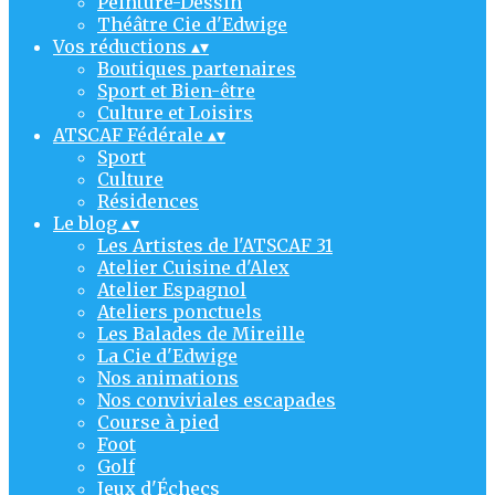
Peinture-Dessin
Théâtre Cie d'Edwige
Vos réductions
▴
▾
Boutiques partenaires
Sport et Bien-être
Culture et Loisirs
ATSCAF Fédérale
▴
▾
Sport
Culture
Résidences
Le blog
▴
▾
Les Artistes de l'ATSCAF 31
Atelier Cuisine d'Alex
Atelier Espagnol
Ateliers ponctuels
Les Balades de Mireille
La Cie d'Edwige
Nos animations
Nos conviviales escapades
Course à pied
Foot
Golf
Jeux d'Échecs