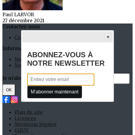
Paul LARVOR
27 décembre 2021
Contactez-nous
Contact
Informations Pratiques
ABONNEZ-VOUS À
Nos Permanents
NOTRE NEWSLETTER
Nos Partenaires
Je m'abonne à la newsletter
OK
M'abonner maintenant
Plan du site
Licences
Mentions légales
CGUV