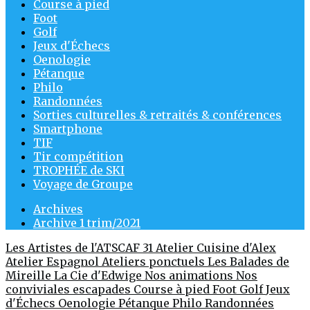
Course à pied
Foot
Golf
Jeux d'Échecs
Oenologie
Pétanque
Philo
Randonnées
Sorties culturelles & retraités & conférences
Smartphone
TIF
Tir compétition
TROPHÉE de SKI
Voyage de Groupe
Archives
Archive 1 trim/2021
Les Artistes de l'ATSCAF 31
Atelier Cuisine d'Alex
Atelier Espagnol
Ateliers ponctuels
Les Balades de
Mireille
La Cie d'Edwige
Nos animations
Nos
conviviales escapades
Course à pied
Foot
Golf
Jeux
d'Échecs
Oenologie
Pétanque
Philo
Randonnées