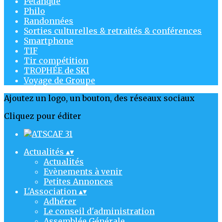
Pétanque
Philo
Randonnées
Sorties culturelles & retraités & conférences
Smartphone
TIF
Tir compétition
TROPHÉE de SKI
Voyage de Groupe
Ajoutez un logo, un bouton, des réseaux sociaux
Cliquez pour éditer
Actualités
▴
▾
Actualités
Evènements à venir
Petites Annonces
L'Association
▴
▾
Adhérer
Le conseil d'administration
Assemblée Générale