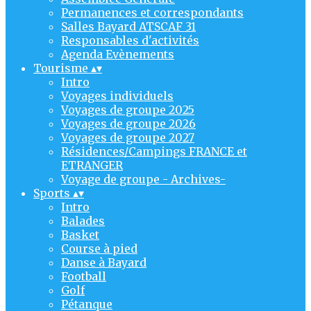
Permanences et correspondants
Salles Bayard ATSCAF 31
Responsables d'activités
Agenda Evènements
Tourisme
▴
▾
Intro
Voyages individuels
Voyages de groupe 2025
Voyages de groupe 2026
Voyages de groupe 2027
Résidences/Campings FRANCE et
ETRANGER
Voyage de groupe - Archives-
Sports
▴
▾
Intro
Balades
Basket
Course à pied
Danse à Bayard
Football
Golf
Pétanque