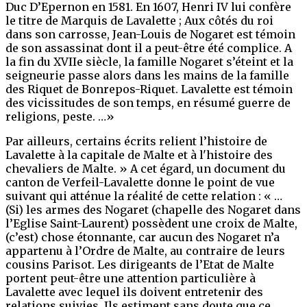
Duc D’Epernon en 1581. En 1607, Henri IV lui confère
le titre de Marquis de Lavalette ; Aux côtés du roi
dans son carrosse, Jean-Louis de Nogaret est témoin
de son assassinat dont il a peut-être été complice. A
la fin du XVIIe siècle, la famille Nogaret s’éteint et la
seigneurie passe alors dans les mains de la famille
des Riquet de Bonrepos-Riquet. Lavalette est témoin
des vicissitudes de son temps, en résumé guerre de
religions, peste. …»
Par ailleurs, certains écrits relient l’histoire de
Lavalette à la capitale de Malte et à l'histoire des
chevaliers de Malte. » A cet égard, un document du
canton de Verfeil-Lavalette donne le point de vue
suivant qui atténue la réalité de cette relation : « …
(Si) les armes des Nogaret (chapelle des Nogaret dans
l’Eglise Saint-Laurent) possèdent une croix de Malte,
(c’est) chose étonnante, car aucun des Nogaret n’a
appartenu à l’Ordre de Malte, au contraire de leurs
cousins Parisot. Les dirigeants de l’Etat de Malte
portent peut-être une attention particulière à
Lavalette avec lequel ils doivent entretenir des
relations suivies. Ils estiment sans doute que ce