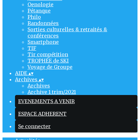
Oenologie
Pétanque
Philo
Randonnées
Sorties culturelles & retraités &
conférences
Smartphone
TIF
Tir compétition
TROPHÉE de SKI
Voyage de Groupe
AIDE
▴
▾
Archives
▴
▾
Archives
Archive 1 trim/2021
EVENEMENTS A VENIR
ESPACE ADHERENT
Se connecter