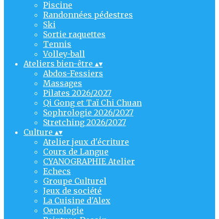
Piscine
Randonnées pédestres
Ski
Sortie raquettes
Tennis
Volley-ball
Ateliers bien-être
▴
▾
Abdos-Fessiers
Massages
Pilates 2026/2027
Qi Gong et Taï Chi Chuan
Sophrologie 2026/2027
Stretching 2026/2027
Culture
▴
▾
Atelier jeux d'écriture
Cours de Langue
CYANOGRAPHIE Atelier
Echecs
Groupe Culturel
Jeux de société
La Cuisine d'Alex
Oenologie