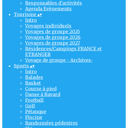
Responsables d'activités
Agenda Evènements
Tourisme
▴
▾
Intro
Voyages individuels
Voyages de groupe 2025
Voyages de groupe 2026
Voyages de groupe 2027
Résidences/Campings FRANCE et
ETRANGER
Voyage de groupe - Archives-
Sports
▴
▾
Intro
Balades
Basket
Course à pied
Danse à Bayard
Football
Golf
Pétanque
Piscine
Randonnées pédestres