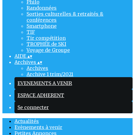
Philo
Randonnées
Sorties culturelles & retraités &
conférences
Smartphone
TIF
Tir compétition
TROPHÉE de SKI
Voyage de Groupe
AIDE
▴
▾
Archives
▴
▾
Archives
Archive 1 trim/2021
EVENEMENTS A VENIR
ESPACE ADHERENT
Se connecter
Actualités
Evènements à venir
Petites Annonces