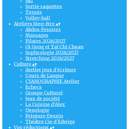
Ski
Sortie raquettes
Tennis
Volley-ball
Ateliers bien-être
▴
▾
Abdos-Fessiers
Massages
Pilates 2026/2027
Qi Gong et Taï Chi Chuan
Sophrologie 2026/2027
Stretching 2026/2027
Culture
▴
▾
Atelier jeux d'écriture
Cours de Langue
CYANOGRAPHIE Atelier
Echecs
Groupe Culturel
Jeux de société
La Cuisine d'Alex
Oenologie
Peinture-Dessin
Théâtre Cie d'Edwige
Vos réductions
▴
▾