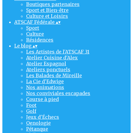
Boutiques partenaires
Sport et Bien-être
Culture et Loisirs
ATSCAF Fédérale
▴
▾
Sport
Culture
Résidences
Le blog
▴
▾
Les Artistes de l'ATSCAF 31
Atelier Cuisine d'Alex
Atelier Espagnol
Ateliers ponctuels
Les Balades de Mireille
La Cie d'Edwige
Nos animations
Nos conviviales escapades
Course à pied
Foot
Golf
Jeux d'Échecs
Oenologie
Pétanque