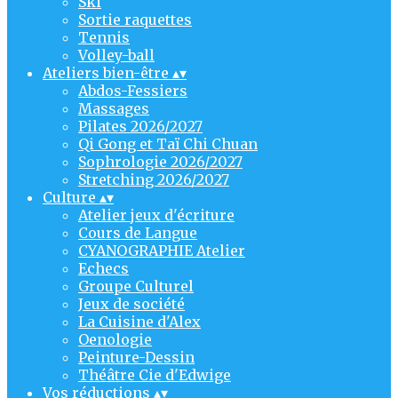
Ski
Sortie raquettes
Tennis
Volley-ball
Ateliers bien-être
▴
▾
Abdos-Fessiers
Massages
Pilates 2026/2027
Qi Gong et Taï Chi Chuan
Sophrologie 2026/2027
Stretching 2026/2027
Culture
▴
▾
Atelier jeux d'écriture
Cours de Langue
CYANOGRAPHIE Atelier
Echecs
Groupe Culturel
Jeux de société
La Cuisine d'Alex
Oenologie
Peinture-Dessin
Théâtre Cie d'Edwige
Vos réductions
▴
▾