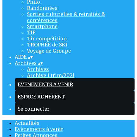
Philo
Randonnées
Sorties culturelles & retraités &
conférences
Smartphone
TIF
Tir compétition
TROPHÉE de SKI
Voyage de Groupe
AIDE
▴
▾
Archives
▴
▾
Archives
Archive 1 trim/2021
EVENEMENTS A VENIR
ESPACE ADHERENT
Se connecter
Actualités
Evènements à venir
Petites Annonces