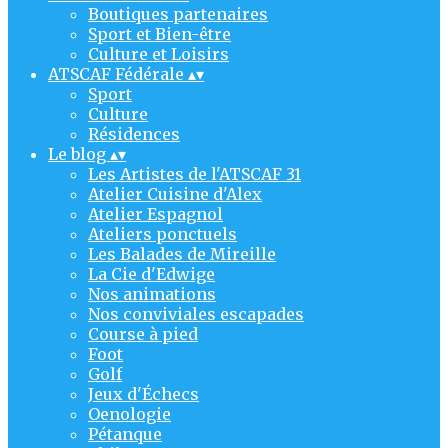
Boutiques partenaires
Sport et Bien-être
Culture et Loisirs
ATSCAF Fédérale
▴
▾
Sport
Culture
Résidences
Le blog
▴
▾
Les Artistes de l'ATSCAF 31
Atelier Cuisine d'Alex
Atelier Espagnol
Ateliers ponctuels
Les Balades de Mireille
La Cie d'Edwige
Nos animations
Nos conviviales escapades
Course à pied
Foot
Golf
Jeux d'Échecs
Oenologie
Pétanque