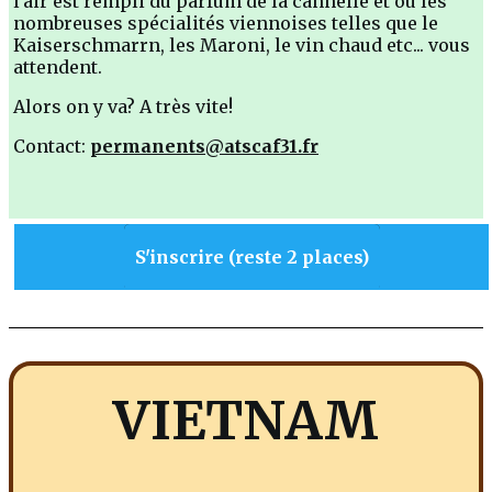
l'air est rempli du parfum de la cannelle et où les
nombreuses spécialités viennoises telles que le
Kaiserschmarrn, les Maroni, le vin chaud etc... vous
attendent.
Alors on y va? A très vite!
Contact:
permanents@atscaf31.fr
S'inscrire (reste 2 places)
VIETNAM