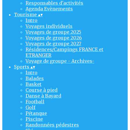
Responsables d'activités
Agenda Evènements
Tourisme
▴
▾
Intro
Voyages individuels
Voyages de groupe 2025
Voyages de groupe 2026
Voyages de groupe 2027
Résidences/Campings FRANCE et
ETRANGER
Voyage de groupe - Archives-
Sports
▴
▾
Intro
Balades
Basket
Course à pied
Danse à Bayard
Football
Golf
Pétanque
Piscine
Randonnées pédestres