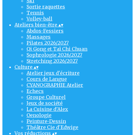
Ski
Sortie raquettes
Tennis
Volley-ball
Ateliers bien-être
▴
▾
Abdos-Fessiers
Massages
Pilates 2026/2027
Qi Gong et Taï Chi Chuan
Sophrologie 2026/2027
Stretching 2026/2027
Culture
▴
▾
Atelier jeux d'écriture
Cours de Langue
CYANOGRAPHIE Atelier
Echecs
Groupe Culturel
Jeux de société
La Cuisine d'Alex
Oenologie
Peinture-Dessin
Théâtre Cie d'Edwige
Vos réductions
▴
▾