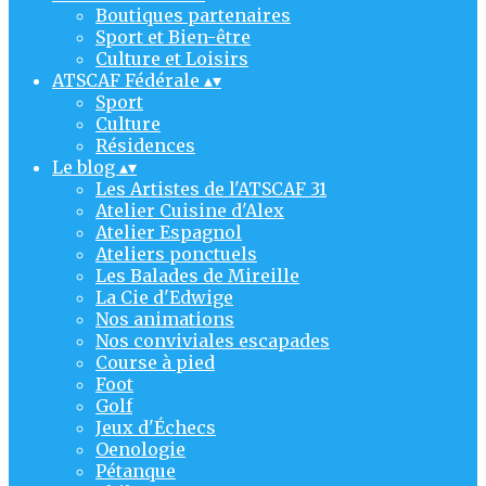
Boutiques partenaires
Sport et Bien-être
Culture et Loisirs
ATSCAF Fédérale
▴
▾
Sport
Culture
Résidences
Le blog
▴
▾
Les Artistes de l'ATSCAF 31
Atelier Cuisine d'Alex
Atelier Espagnol
Ateliers ponctuels
Les Balades de Mireille
La Cie d'Edwige
Nos animations
Nos conviviales escapades
Course à pied
Foot
Golf
Jeux d'Échecs
Oenologie
Pétanque