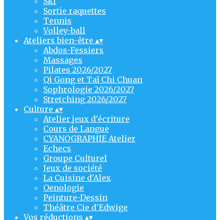
Ski
Sortie raquettes
Tennis
Volley-ball
Ateliers bien-être
▴
▾
Abdos-Fessiers
Massages
Pilates 2026/2027
Qi Gong et Taï Chi Chuan
Sophrologie 2026/2027
Stretching 2026/2027
Culture
▴
▾
Atelier jeux d'écriture
Cours de Langue
CYANOGRAPHIE Atelier
Echecs
Groupe Culturel
Jeux de société
La Cuisine d'Alex
Oenologie
Peinture-Dessin
Théâtre Cie d'Edwige
Vos réductions
▴
▾