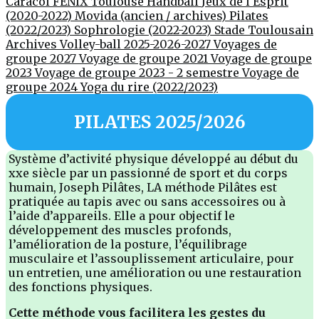
Caracol
FENIX Toulouse Handball
Jeux de l'Esprit
(2020-2022)
Movida (ancien / archives)
Pilates
(2022/2023)
Sophrologie (2022-2023)
Stade Toulousain
Archives Volley-ball 2025-2026-2027
Voyages de
groupe 2027
Voyage de groupe 2021
Voyage de groupe
2023
Voyage de groupe 2023 - 2 semestre
Voyage de
groupe 2024
Yoga du rire (2022/2023)
PILATES 2025/2026
Système d’activité physique développé au début du
xxe siècle par un passionné de sport et du corps
humain, Joseph Pilâtes, LA méthode Pilâtes est
pratiquée au tapis avec ou sans accessoires ou à
l’aide d’appareils. Elle a pour objectif le
développement des muscles profonds,
l’amélioration de la posture, l’équilibrage
musculaire et l’assouplissement articulaire, pour
un entretien, une amélioration ou une restauration
des fonctions physiques.
Cette méthode vous facilitera les gestes du