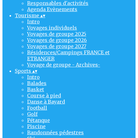
Responsables d'activités
Agenda Evènements
Tourisme
▴
▾
Intro
Voyages individuels
Voyages de groupe 2025
Voyages de groupe 2026
Voyages de groupe 2027
Résidences/Campings FRANCE et
ETRANGER
Voyage de groupe - Archives-
Sports
▴
▾
Intro
Balades
Basket
Course à pied
Danse à Bayard
Football
Golf
Pétanque
Piscine
Randonnées pédestres