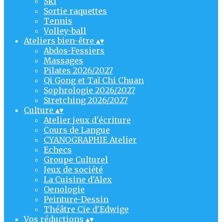
Ski
Sortie raquettes
Tennis
Volley-ball
Ateliers bien-être
▴
▾
Abdos-Fessiers
Massages
Pilates 2026/2027
Qi Gong et Taï Chi Chuan
Sophrologie 2026/2027
Stretching 2026/2027
Culture
▴
▾
Atelier jeux d'écriture
Cours de Langue
CYANOGRAPHIE Atelier
Echecs
Groupe Culturel
Jeux de société
La Cuisine d'Alex
Oenologie
Peinture-Dessin
Théâtre Cie d'Edwige
Vos réductions
▴
▾