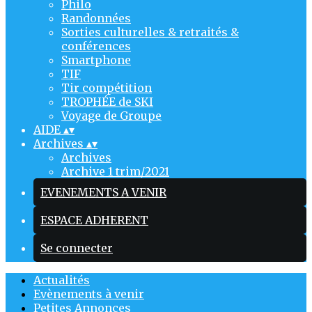
Philo
Randonnées
Sorties culturelles & retraités &
conférences
Smartphone
TIF
Tir compétition
TROPHÉE de SKI
Voyage de Groupe
AIDE
▴
▾
Archives
▴
▾
Archives
Archive 1 trim/2021
EVENEMENTS A VENIR
ESPACE ADHERENT
Se connecter
Actualités
Evènements à venir
Petites Annonces