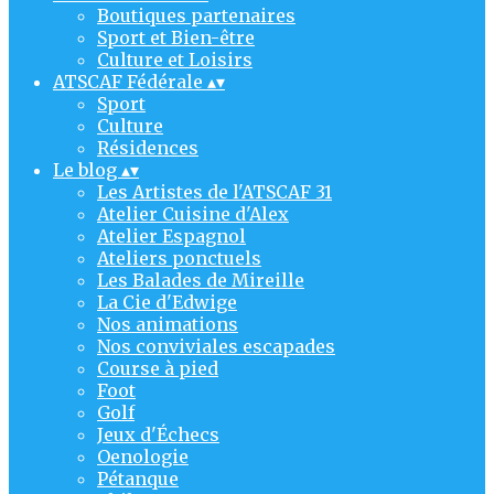
Boutiques partenaires
Sport et Bien-être
Culture et Loisirs
ATSCAF Fédérale
▴
▾
Sport
Culture
Résidences
Le blog
▴
▾
Les Artistes de l'ATSCAF 31
Atelier Cuisine d'Alex
Atelier Espagnol
Ateliers ponctuels
Les Balades de Mireille
La Cie d'Edwige
Nos animations
Nos conviviales escapades
Course à pied
Foot
Golf
Jeux d'Échecs
Oenologie
Pétanque