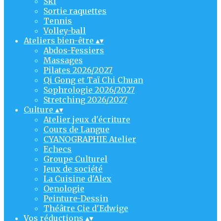
Ski
Sortie raquettes
Tennis
Volley-ball
Ateliers bien-être
▴
▾
Abdos-Fessiers
Massages
Pilates 2026/2027
Qi Gong et Taï Chi Chuan
Sophrologie 2026/2027
Stretching 2026/2027
Culture
▴
▾
Atelier jeux d'écriture
Cours de Langue
CYANOGRAPHIE Atelier
Echecs
Groupe Culturel
Jeux de société
La Cuisine d'Alex
Oenologie
Peinture-Dessin
Théâtre Cie d'Edwige
Vos réductions
▴
▾