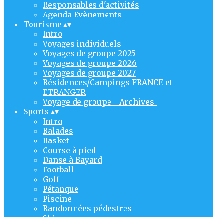
Responsables d'activités
Agenda Evènements
Tourisme
▴
▾
Intro
Voyages individuels
Voyages de groupe 2025
Voyages de groupe 2026
Voyages de groupe 2027
Résidences/Campings FRANCE et
ETRANGER
Voyage de groupe - Archives-
Sports
▴
▾
Intro
Balades
Basket
Course à pied
Danse à Bayard
Football
Golf
Pétanque
Piscine
Randonnées pédestres