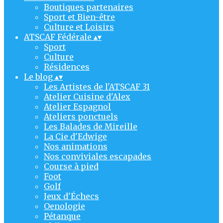
Boutiques partenaires
Sport et Bien-être
Culture et Loisirs
ATSCAF Fédérale
▴
▾
Sport
Culture
Résidences
Le blog
▴
▾
Les Artistes de l'ATSCAF 31
Atelier Cuisine d'Alex
Atelier Espagnol
Ateliers ponctuels
Les Balades de Mireille
La Cie d'Edwige
Nos animations
Nos conviviales escapades
Course à pied
Foot
Golf
Jeux d'Échecs
Oenologie
Pétanque