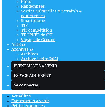
Philo
Randonnées
Sorties culturelles & retraités &
conférences
Smartphone
TIF
Tir compétition
TROPHÉE de SKI
Voyage de Groupe
AIDE
▴
▾
Archives
▴
▾
Archives
Archive 1 trim/2021
EVENEMENTS A VENIR
ESPACE ADHERENT
Se connecter
Actualités
Evènements à venir
Petites Annonces