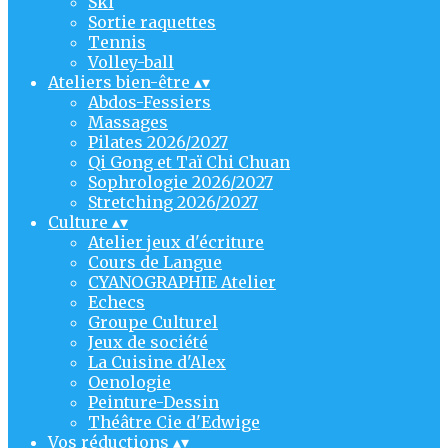
Ski
Sortie raquettes
Tennis
Volley-ball
Ateliers bien-être
▴
▾
Abdos-Fessiers
Massages
Pilates 2026/2027
Qi Gong et Taï Chi Chuan
Sophrologie 2026/2027
Stretching 2026/2027
Culture
▴
▾
Atelier jeux d'écriture
Cours de Langue
CYANOGRAPHIE Atelier
Echecs
Groupe Culturel
Jeux de société
La Cuisine d'Alex
Oenologie
Peinture-Dessin
Théâtre Cie d'Edwige
Vos réductions
▴
▾