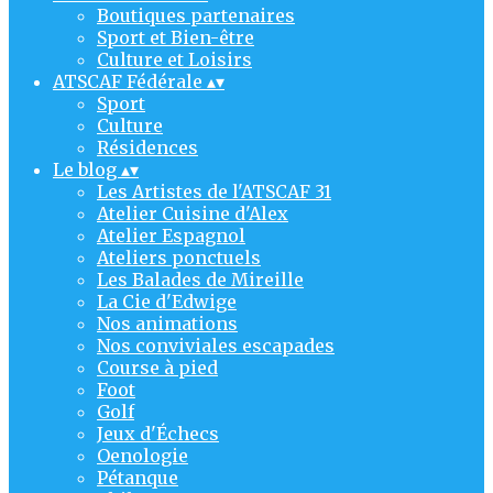
Boutiques partenaires
Sport et Bien-être
Culture et Loisirs
ATSCAF Fédérale
▴
▾
Sport
Culture
Résidences
Le blog
▴
▾
Les Artistes de l'ATSCAF 31
Atelier Cuisine d'Alex
Atelier Espagnol
Ateliers ponctuels
Les Balades de Mireille
La Cie d'Edwige
Nos animations
Nos conviviales escapades
Course à pied
Foot
Golf
Jeux d'Échecs
Oenologie
Pétanque