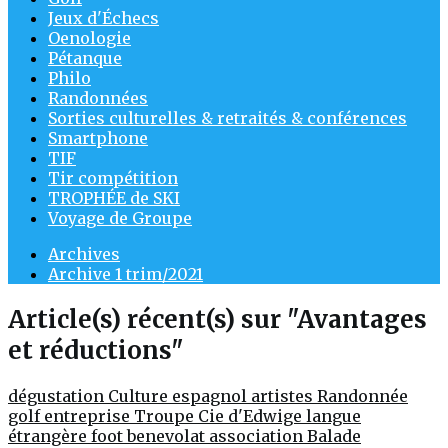
Jeux d'Échecs
Oenologie
Pétanque
Philo
Randonnées
Sorties culturelles & retraités & conférences
Smartphone
TIF
Tir compétition
TROPHÉE de SKI
Voyage de Groupe
Archives
Archive 1 trim/2021
Article(s) récent(s) sur "Avantages
et réductions"
dégustation
Culture
espagnol
artistes
Randonnée
golf entreprise
Troupe Cie d'Edwige
langue
étrangère
foot
benevolat
association
Balade