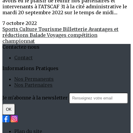
avons eu le plaisir de réunir nos partenaires et
intervenants à l'ATSCAF 31 à la cité administrative le
mardi 20 septembre 2022 sur le temps de midi....
7 octobre 2022
Sports
Culture
Tourisme
Billetterie
Avantages et
réductions
Balade
Voyages
compétition
championnat
Contactez-nous
Contact
Informations Pratiques
Nos Permanents
Nos Partenaires
Je m'abonne à la newsletter
OK
Plan du site