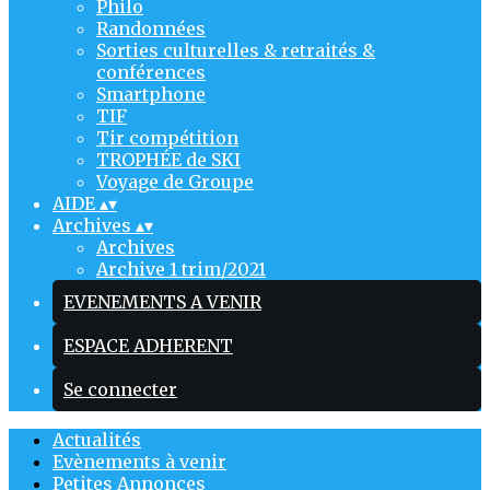
Philo
Randonnées
Sorties culturelles & retraités &
conférences
Smartphone
TIF
Tir compétition
TROPHÉE de SKI
Voyage de Groupe
AIDE
▴
▾
Archives
▴
▾
Archives
Archive 1 trim/2021
EVENEMENTS A VENIR
ESPACE ADHERENT
Se connecter
Actualités
Evènements à venir
Petites Annonces