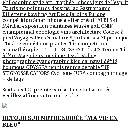
Philosophie
style
art
Trophée
Echecs jeux de l'esprit
Tourisme
peintures
dessins
lac
Gastronomie
Billetterie
bowling
Art Déco
Jardins
Europe
compétition
Smartphone
atelier créatif
ALBI
Ski
Méribel
exposition peintures
Musée
golf
CNIF
championnat
oenologie
vins
architecture
Course à
pied
Voyages
Pensée
nature
Sports
Atscaf31
petanque
Théâtre
comédiens
plantes
Tir compétition
aromathérapie
HE
HUILES ESSENTIELLES
Tennis
Tir
à l'Arc
Magiciens
musique
Beach Volley
photographie
cyanographie
bleu
carnaval
défilé
houmous
ODYSSEA
tennis
tennis de table
TIF
SEIGNOSSE
CAHORS
Cyclisme
JURA
compagnonnage
+ de tags
Seuls les 100 premiers résultats sont affichés.
Veuillez affiner votre recherche.
RETOUR SUR NOTRE SOIRÉE "MA VIE EN
BLEU"