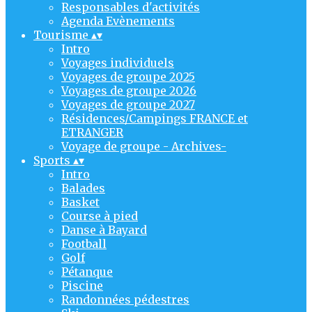
Responsables d'activités
Agenda Evènements
Tourisme
▴
▾
Intro
Voyages individuels
Voyages de groupe 2025
Voyages de groupe 2026
Voyages de groupe 2027
Résidences/Campings FRANCE et
ETRANGER
Voyage de groupe - Archives-
Sports
▴
▾
Intro
Balades
Basket
Course à pied
Danse à Bayard
Football
Golf
Pétanque
Piscine
Randonnées pédestres