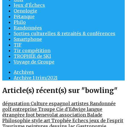
Jeux d'Échecs
Oenologie
Pétanque
Philo
Randonnées
Sorties culturelles & retraités & conférences
Smartphone
TIF
Tir compétition
TROPHÉE de SKI
Voyage de Groupe
Archives
Archive 1 trim/2021
Article(s) récent(s) sur "bowling"
dégustation
Culture
espagnol
artistes
Randonnée
golf entreprise
Troupe Cie d'Edwige
langue
étrangère
foot
benevolat
association
Balade
Philosophie
style
art
Trophée
Echecs jeux de l'esprit
Tourisme
peintures
dessins
lac
Gastronomie