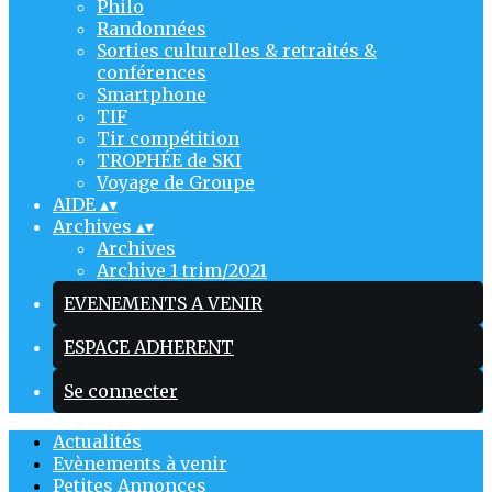
Philo
Randonnées
Sorties culturelles & retraités &
conférences
Smartphone
TIF
Tir compétition
TROPHÉE de SKI
Voyage de Groupe
AIDE
▴
▾
Archives
▴
▾
Archives
Archive 1 trim/2021
EVENEMENTS A VENIR
ESPACE ADHERENT
Se connecter
Actualités
Evènements à venir
Petites Annonces