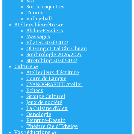
Ski
Sortie raquettes
Tennis
Volley-ball
Ateliers bien-être
▴
▾
Abdos-Fessiers
Massages
Pilates 2026/2027
Qi Gong et Taï Chi Chuan
Sophrologie 2026/2027
Stretching 2026/2027
Culture
▴
▾
Atelier jeux d'écriture
Cours de Langue
CYANOGRAPHIE Atelier
Echecs
Groupe Culturel
Jeux de société
La Cuisine d'Alex
Oenologie
Peinture-Dessin
Théâtre Cie d'Edwige
Vos réductions
▴
▾