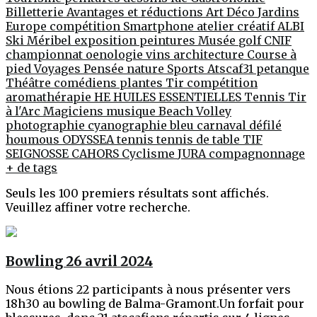
Billetterie
Avantages et réductions
Art Déco
Jardins
Europe
compétition
Smartphone
atelier créatif
ALBI
Ski
Méribel
exposition peintures
Musée
golf
CNIF
championnat
oenologie
vins
architecture
Course à
pied
Voyages
Pensée
nature
Sports
Atscaf31
petanque
Théâtre
comédiens
plantes
Tir compétition
aromathérapie
HE
HUILES ESSENTIELLES
Tennis
Tir
à l'Arc
Magiciens
musique
Beach Volley
photographie
cyanographie
bleu
carnaval
défilé
houmous
ODYSSEA
tennis
tennis de table
TIF
SEIGNOSSE
CAHORS
Cyclisme
JURA
compagnonnage
+ de tags
Seuls les 100 premiers résultats sont affichés.
Veuillez affiner votre recherche.
Bowling 26 avril 2024
Nous étions 22 participants à nous présenter vers
18h30 au bowling de Balma-Gramont.Un forfait pour