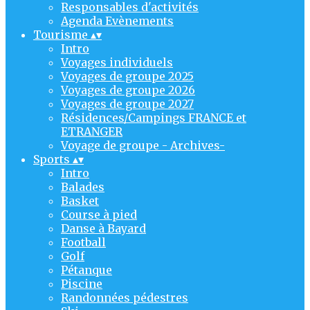
Responsables d'activités
Agenda Evènements
Tourisme
▴
▾
Intro
Voyages individuels
Voyages de groupe 2025
Voyages de groupe 2026
Voyages de groupe 2027
Résidences/Campings FRANCE et
ETRANGER
Voyage de groupe - Archives-
Sports
▴
▾
Intro
Balades
Basket
Course à pied
Danse à Bayard
Football
Golf
Pétanque
Piscine
Randonnées pédestres