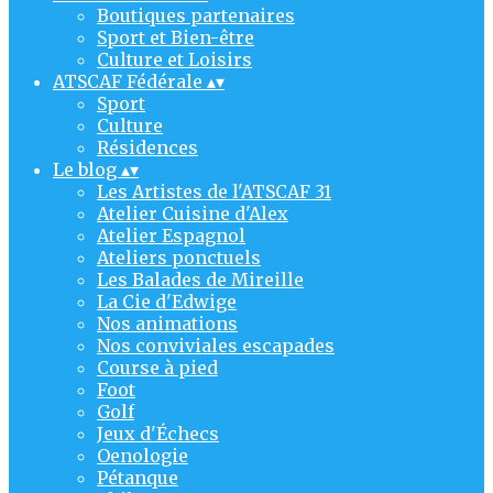
Boutiques partenaires
Sport et Bien-être
Culture et Loisirs
ATSCAF Fédérale
▴
▾
Sport
Culture
Résidences
Le blog
▴
▾
Les Artistes de l'ATSCAF 31
Atelier Cuisine d'Alex
Atelier Espagnol
Ateliers ponctuels
Les Balades de Mireille
La Cie d'Edwige
Nos animations
Nos conviviales escapades
Course à pied
Foot
Golf
Jeux d'Échecs
Oenologie
Pétanque