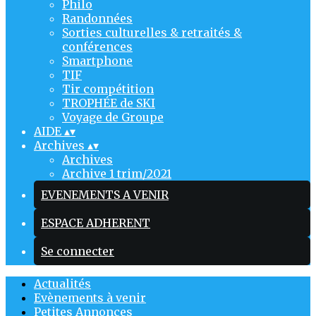
Philo
Randonnées
Sorties culturelles & retraités &
conférences
Smartphone
TIF
Tir compétition
TROPHÉE de SKI
Voyage de Groupe
AIDE
▴
▾
Archives
▴
▾
Archives
Archive 1 trim/2021
EVENEMENTS A VENIR
ESPACE ADHERENT
Se connecter
Actualités
Evènements à venir
Petites Annonces