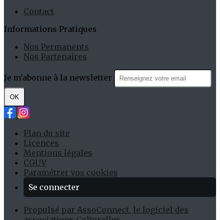
Contact
Informations Pratiques
Nos Permanents
Nos Partenaires
Je m'abonne à la newsletter
OK
Plan du site
Licences
Mentions légales
CGUV
Paramétrer vos cookies
Se connecter
Propulsé par AssoConnect, le logiciel des
associations Culturelles