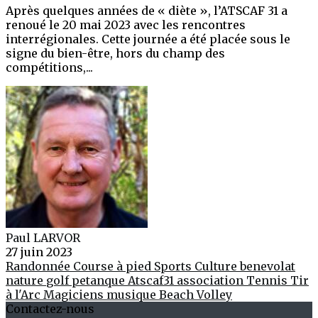
Après quelques années de « diète », l’ATSCAF 31 a
renoué le 20 mai 2023 avec les rencontres
interrégionales. Cette journée a été placée sous le
signe du bien-être, hors du champ des
compétitions,...
Paul LARVOR
27 juin 2023
Randonnée
Course à pied
Sports
Culture
benevolat
nature
golf
petanque
Atscaf31
association
Tennis
Tir
à l'Arc
Magiciens
musique
Beach Volley
Contactez-nous