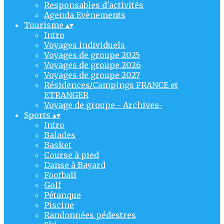
Responsables d'activités
Agenda Evènements
Tourisme
▴
▾
Intro
Voyages individuels
Voyages de groupe 2025
Voyages de groupe 2026
Voyages de groupe 2027
Résidences/Campings FRANCE et
ETRANGER
Voyage de groupe - Archives-
Sports
▴
▾
Intro
Balades
Basket
Course à pied
Danse à Bayard
Football
Golf
Pétanque
Piscine
Randonnées pédestres