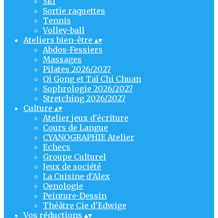
Ski
Sortie raquettes
Tennis
Volley-ball
Ateliers bien-être
▴
▾
Abdos-Fessiers
Massages
Pilates 2026/2027
Qi Gong et Taï Chi Chuan
Sophrologie 2026/2027
Stretching 2026/2027
Culture
▴
▾
Atelier jeux d'écriture
Cours de Langue
CYANOGRAPHIE Atelier
Echecs
Groupe Culturel
Jeux de société
La Cuisine d'Alex
Oenologie
Peinture-Dessin
Théâtre Cie d'Edwige
Vos réductions
▴
▾