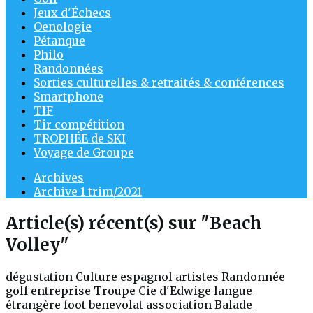
Jeux d'Échecs
Oenologie
Pétanque
Philo
Randonnées
Sorties culturelles & retraités & conférences
Smartphone
TIF
Tir compétition
TROPHÉE de SKI
Voyage de Groupe
Archives
Archive 1 trim/2021
Article(s) récent(s) sur "Beach
Volley"
dégustation
Culture
espagnol
artistes
Randonnée
golf entreprise
Troupe Cie d'Edwige
langue
étrangère
foot
benevolat
association
Balade