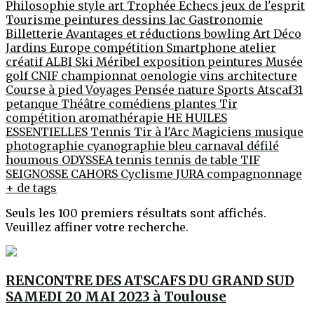
Philosophie
style
art
Trophée
Echecs jeux de l'esprit
Tourisme
peintures
dessins
lac
Gastronomie
Billetterie
Avantages et réductions
bowling
Art Déco
Jardins
Europe
compétition
Smartphone
atelier
créatif
ALBI
Ski
Méribel
exposition peintures
Musée
golf
CNIF
championnat
oenologie
vins
architecture
Course à pied
Voyages
Pensée
nature
Sports
Atscaf31
petanque
Théâtre
comédiens
plantes
Tir
compétition
aromathérapie
HE
HUILES
ESSENTIELLES
Tennis
Tir à l'Arc
Magiciens
musique
photographie
cyanographie
bleu
carnaval
défilé
houmous
ODYSSEA
tennis
tennis de table
TIF
SEIGNOSSE
CAHORS
Cyclisme
JURA
compagnonnage
+ de tags
Seuls les 100 premiers résultats sont affichés.
Veuillez affiner votre recherche.
RENCONTRE DES ATSCAFS DU GRAND SUD
SAMEDI 20 MAI 2023 à Toulouse