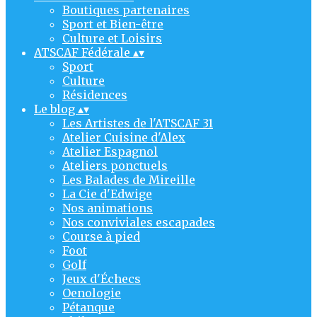
Boutiques partenaires
Sport et Bien-être
Culture et Loisirs
ATSCAF Fédérale
▴
▾
Sport
Culture
Résidences
Le blog
▴
▾
Les Artistes de l'ATSCAF 31
Atelier Cuisine d'Alex
Atelier Espagnol
Ateliers ponctuels
Les Balades de Mireille
La Cie d'Edwige
Nos animations
Nos conviviales escapades
Course à pied
Foot
Golf
Jeux d'Échecs
Oenologie
Pétanque